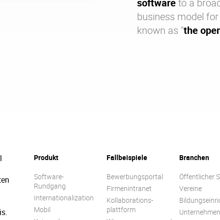
software
to a broad
business model fo
known as “
the ope
l
Produkt
Fallbeispiele
Branchen
Software-
Bewerbungsportal
Öffentlicher 
ten
Rundgang
Firmenintranet
Vereine
Internationalization
Kollaborations-
Bildungseinr
Mobil
plattform
is.
Unternehme