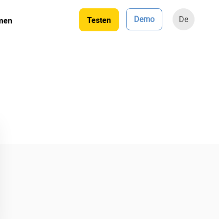
Demo
De
Testen
men