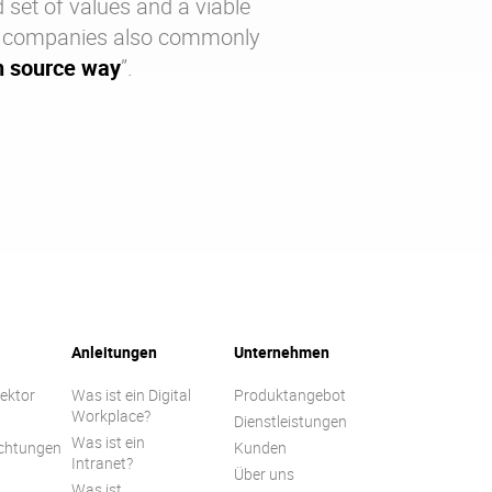
 set of values and a viable
r companies also commonly
n source way
”.
Anleitungen
Unternehmen
Sektor
Was ist ein Digital
Produktangebot
Workplace?
Dienstleistungen
Was ist ein
ichtungen
Kunden
Intranet?
n
Über uns
Was ist