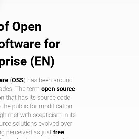
 of Open
oftware for
prise (EN)
are
(
OSS
) has been around
cades. The term
open source
on that has its source code
 the public for modification
gh met with scepticism in its
urce solutions evolved over
ng perceived as just
free