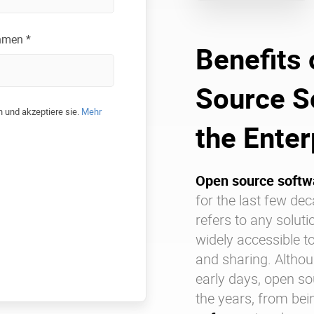
hmen *
Benefits
Source S
 und akzeptiere sie.
Mehr
the Enter
Open source softw
for the last few de
refers to any soluti
widely accessible to
and sharing. Althou
early days, open so
the years, from bei