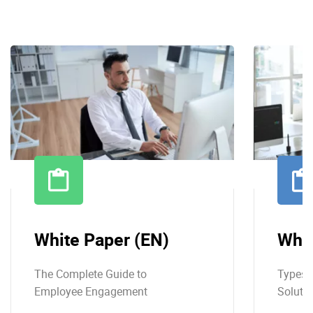
White Paper (EN)
Whit
The Complete Guide to
Types o
Employee Engagement
Soluti