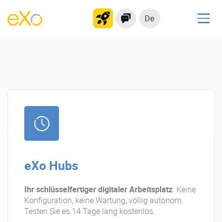
De
Lösungen
kollaborationsplattform
Soziales Netzwerk
Wissensmanagement
Bewerbungsportal
Produkt
eXo Hubs
Plattform-Übersicht
Kein Code
Warum eXo
Integrationen
Ihr schlüsselfertiger digitaler Arbeitsplatz
. Keine
Konfiguration, keine Wartung, völlig autonom.
Internationalisierung
Kontrollierte KI
Testen Sie es 14 Tage lang kostenlos.
Mobil