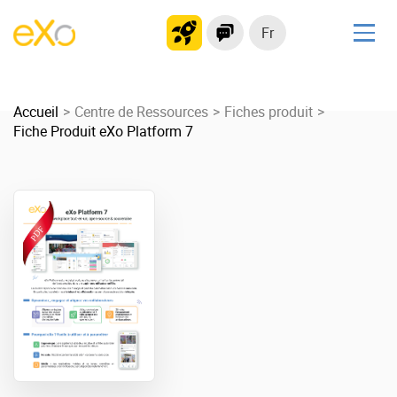
Fr
Solutions
Accueil
Plateforme collaborative
Centre de Ressources
Fiches produit
Fiche Produit eXo Platform 7
Réseau social
Hub de connaissances
Portail d’applications
Produit
La Plateforme
No code
Pourquoi eXo ?
Intégrations
Mobile
IA maitrisée