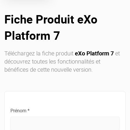
Offre Enterprise
eXo Hubs
Fiche Produit eXo
A propos d’eXo
Centre de ressources
Contactez-nous
Essayez eXo
Platform 7
Téléchargez la fiche produit
eXo Platform 7
et
découvrez toutes les fonctionnalités et
bénéfices de cette nouvelle version.
Prénom *