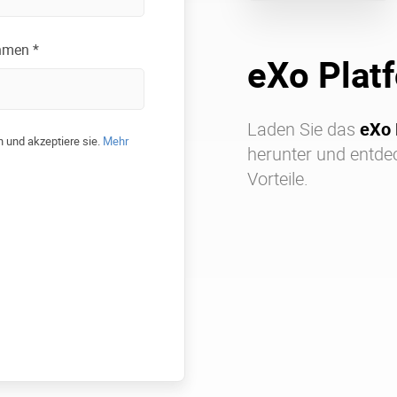
hmen *
eXo Plat
Laden Sie das
eXo 
 und akzeptiere sie.
Mehr
herunter und entdec
Vorteile.