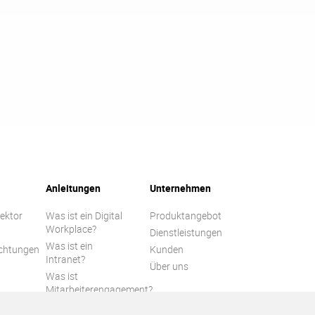
Anleitungen
Unternehmen
Sektor
Was ist ein Digital
Produktangebot
Workplace?
Dienstleistungen
Was ist ein
ichtungen
Kunden
Intranet?
n
Über uns
Was ist
Mitarbeiterengagement?
Leitfaden zur