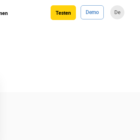
Demo
De
Testen
men