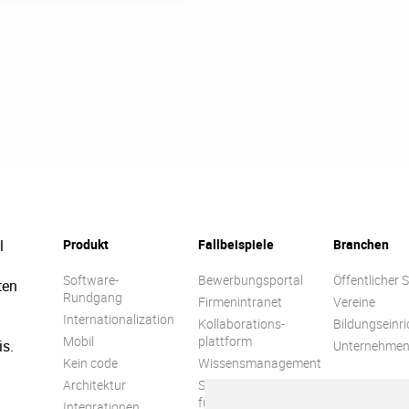
l
Produkt
Fallbeispiele
Branchen
Software-
Bewerbungsportal
Öffentlicher 
ten
Rundgang
Firmenintranet
Vereine
Internationalization
Kollaborations-
Bildungseinr
Mobil
plattform
is.
Unternehme
Kein code
Wissensmanagement
Architektur
Soziales Netzwerk
für Unternehmen
Integrationen