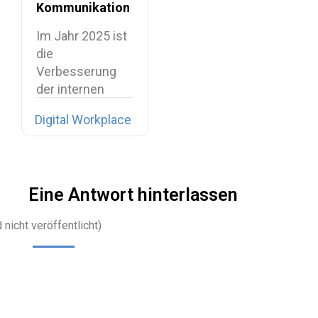
Kommunikation
am Workplace
Im Jahr 2025 ist
die
Verbesserung
der internen
Kommunikation
Digital Workplace
längst nicht
mehr…
Eine Antwort hinterlassen
 nicht veröffentlicht)