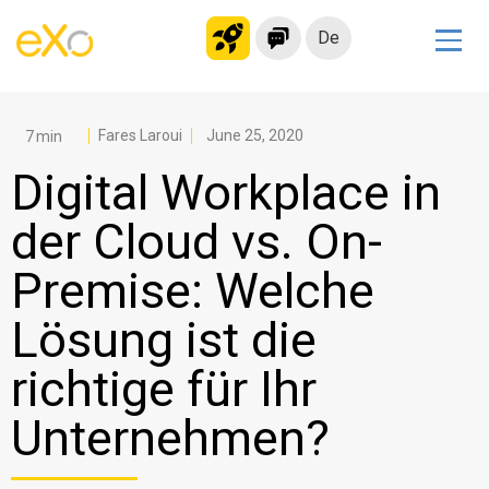
De
Lösungen
Modernes Intranet
Fares Laroui
June 25, 2020
kollaborationsplattform
Digital Workplace in
Soziales Netzwerk
der Cloud vs. On-
Wissensmanagement
Premise: Welche
Bewerbungsportal
Alternative zu Microsoft 365
Lösung ist die
Migration zur eXo Platform
richtige für Ihr
Unternehmen?
Produkt
Plattform-Übersicht
Kein Code