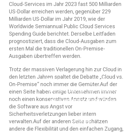
Cloud-Services im Jahr 2023 fast 500 Milliarden
US-Dollar erreichen werden, gegenüber 229
Milliarden US-Dollar im Jahr 2019, wie der
Worldwide Semiannual Public Cloud Services
Spending Guide berichtet. Derselbe Leitfaden
prognostiziert, dass die Cloud-Ausgaben zum
ersten Mal die traditionellen On-Premise-
Ausgaben übertreffen werden.
Trotz der massiven Verlagerung hin zur Cloud in
den letzten Jahren spaltet die Debatte „Cloud vs.
The term open source refers to
On-Premise“ noch immer die Gemüter.Auf der
any solution that has its source
einen Seite haben einige Unternehmen immer
noch einen konservativen Ansatz und würden
code widely accessible to the
die Software aus Angst vor
public for modification and
Sicherheitsverletzungen lieber intern
sharing.
verwalten.Auf der anderen Seite schätzen
andere die Flexibilität und den einfachen Zugang,