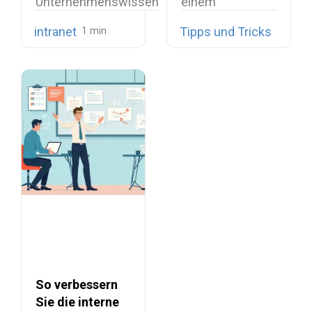
Unternehmenswissen
einem
zentral zu bündeln,
tiefgreifenden
intranet
Tipps und Tricks
interne
strukturellen
Kommunikation
Wandel. Was
bereitzustellen und…
einst…
So verbessern
Sie die interne