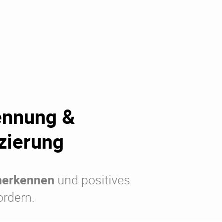
ennung &
zierung
nerkennen
und positives
ördern.