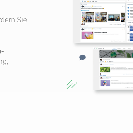
dern Sie
n-
ng,