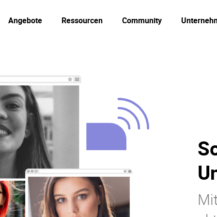
Angebote
Ressourcen
Community
Unterneh
So
U
Mi