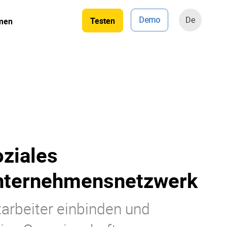
Demo
De
Testen
men
ziales
nternehmensnetzwerk
tarbeiter einbinden und