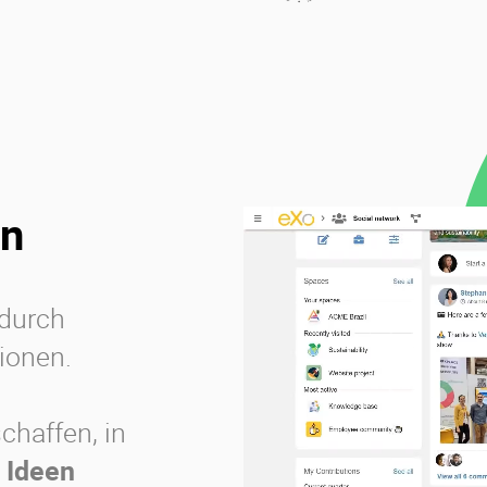
en
durch
ionen.
chaffen, in
,
Ideen