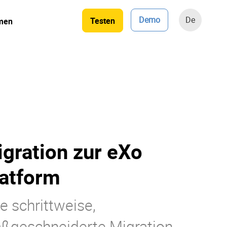
Demo
De
Testen
men
gration zur eXo
atform
e schrittweise,
ßgeschneiderte Migration,