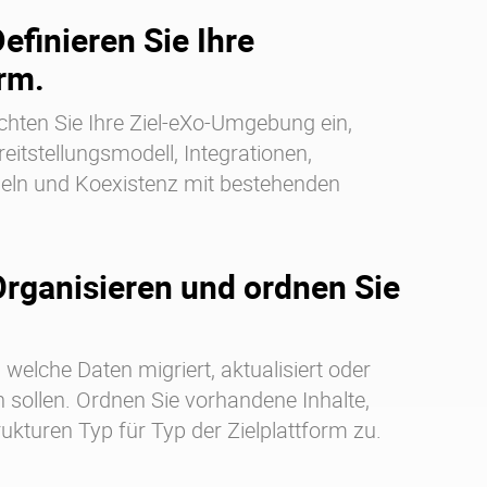
Definieren Sie Ihre
orm.
ichten Sie Ihre Ziel-eXo-Umgebung ein,
reitstellungsmodell, Integrationen,
ln und Koexistenz mit bestehenden
 Organisieren und ordnen Sie
e, welche Daten migriert, aktualisiert oder
n sollen. Ordnen Sie vorhandene Inhalte,
ukturen Typ für Typ der Zielplattform zu.