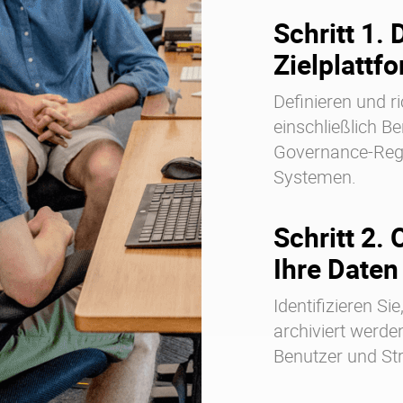
Schritt 1. 
Zielplattf
Definieren und r
einschließlich Be
Governance-Rege
Systemen.
Schritt 2.
Ihre Daten
Identifizieren Si
archiviert werde
Benutzer und Str