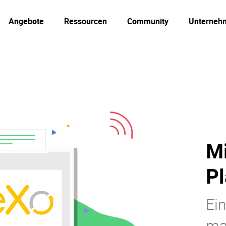
Angebote
Ressourcen
Community
Unterneh
Mi
Pl
Ein
ma