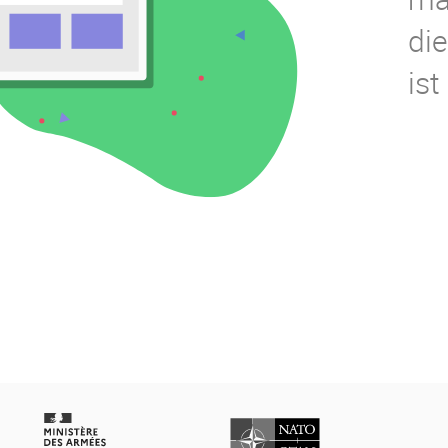
di
ist