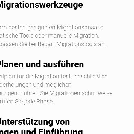
 Migrationswerkzeuge
am besten geeigneten Migrationsansatz:
tische Tools oder manuelle Migration.
passen Sie bei Bedarf Migrationstools an.
 Planen und ausführen
tplan für die Migration fest, einschließlich
derholungen und möglichen
ungen. Führen Sie Migrationen schrittweise
rüfen Sie jede Phase.
 Unterstützung von
ngen und Einführung