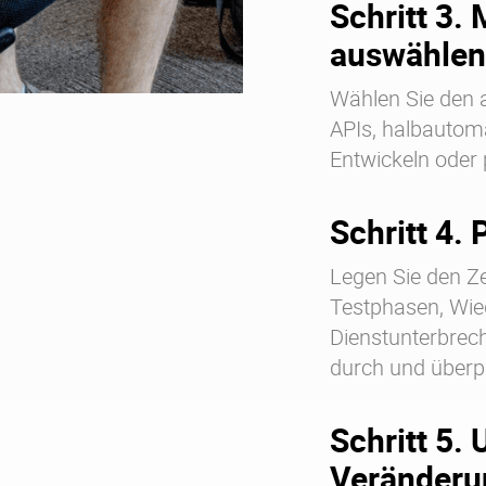
Schritt 3.
auswählen
Wählen Sie den 
APIs, halbautoma
Entwickeln oder 
Schritt 4.
Legen Sie den Zei
Testphasen, Wie
Dienstunterbrech
durch und überp
Schritt 5.
Veränderu