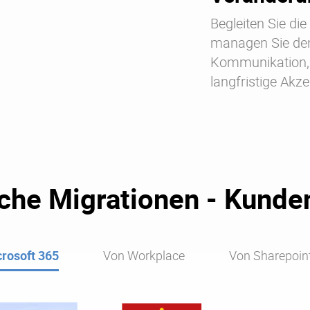
Begleiten Sie di
managen Sie den
Kommunikation, 
langfristige Akz
iche Migrationen - Kunde
rosoft 365
Von Workplace
Von Sharepoin