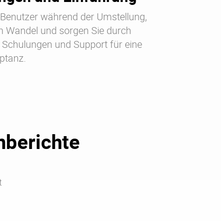
e Benutzer während der Umstellung,
 Wandel und sorgen Sie durch
Schulungen und Support für eine
eptanz.
nberichte
t