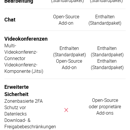
Bearbeitung
(Standardpaket)
(Standardpaket)
Open-Source
Enthalten
Chat
Add-on
(Standardpaket)
Videokonferenzen
Multi-
Enthalten
Enthalten
Videokonferenz-
(Standardpaket)
(Standardpaket)
Connector
Open-Source
Enthalten
Videokonferenz-
Add-on
(Standardpaket)
Komponente (Jitsi)
Erweiterte
Sicherheit
Open-Source
Zonenbasierte 2FA
oder proprietäre
Schutz vor
x
Add-ons
Datenlecks
Download- &
Freigabebeschränkungen