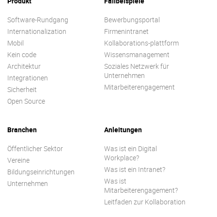
Produkt
Fallbeispiele
Software-Rundgang
Bewerbungsportal
Internationalization
Firmenintranet
Mobil
Kollaborations-plattform
Kein code
Wissensmanagement
Architektur
Soziales Netzwerk für
Unternehmen
Integrationen
Mitarbeiterengagement
Sicherheit
Open Source
Branchen
Anleitungen
Öffentlicher Sektor
Was ist ein Digital
Workplace?
Vereine
Was ist ein Intranet?
Bildungseinrichtungen
Was ist
Unternehmen
Mitarbeiterengagement?
Leitfaden zur Kollaboration