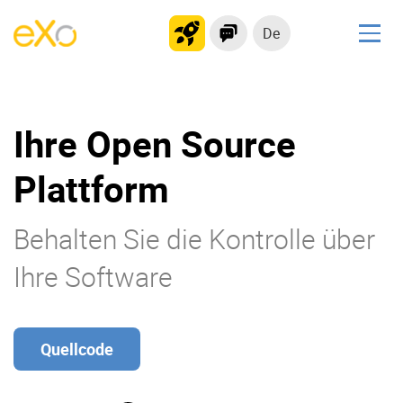
De
Lösungen
kollaborationsplattform
Ihre Open Source
Soziales Netzwerk
Wissensmanagement
Plattform
Bewerbungsportal
Behalten Sie die Kontrolle über
Ihre Software
Produkt
Plattform-Übersicht
Kein Code
Warum eXo
Integrationen
Quellcode
Internationalisierung
Kontrollierte KI
Mobil