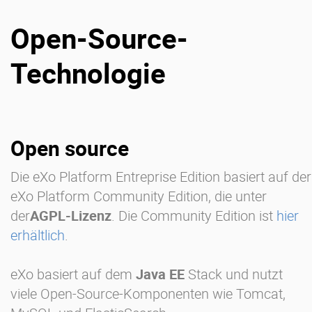
Open-Source-
Technologie
Open source
Die eXo Platform Entreprise Edition basiert auf der
eXo Platform Community Edition, die unter
der
AGPL-Lizenz
. Die Community Edition ist
hier
erhältlich
.
eXo basiert auf dem
Java EE
Stack und nutzt
viele Open-Source-Komponenten wie Tomcat,