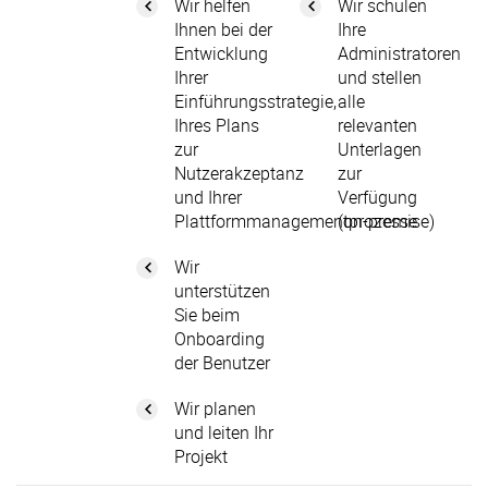
Wir helfen
Wir schulen
Ihnen bei der
Ihre
Entwicklung
Administratoren
Ihrer
und stellen
Einführungsstrategie,
alle
Ihres Plans
relevanten
zur
Unterlagen
Nutzerakzeptanz
zur
und Ihrer
Verfügung
Plattformmanagementprozesse
(on-premise)
Wir
unterstützen
Sie beim
Onboarding
der Benutzer
Wir planen
und leiten Ihr
Projekt