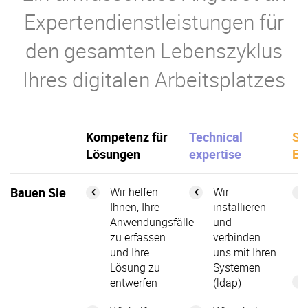
Expertendienstleistungen für
den gesamten Lebenszyklus
Ihres digitalen Arbeitsplatzes
Kompetenz für
Technical
So
Lösungen
expertise
En
Bauen Sie
Wir helfen
Wir
Ihnen, Ihre
installieren
Anwendungsfälle
und
zu erfassen
verbinden
und Ihre
uns mit Ihren
Lösung zu
Systemen
entwerfen
(ldap)