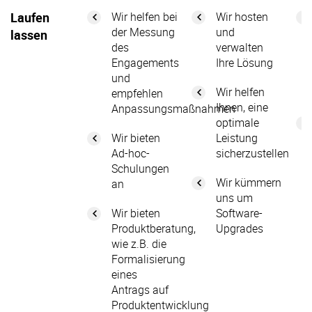
Laufen
Wir helfen bei
Wir hosten
der Messung
und
lassen
des
verwalten
Engagements
Ihre Lösung
und
Wir helfen
empfehlen
Ihnen, eine
Anpassungsmaßnahmen
optimale
Wir bieten
Leistung
Ad-hoc-
sicherzustellen
Schulungen
Wir kümmern
an
uns um
Wir bieten
Software-
Produktberatung,
Upgrades
wie z.B. die
Formalisierung
eines
Antrags auf
Produktentwicklung