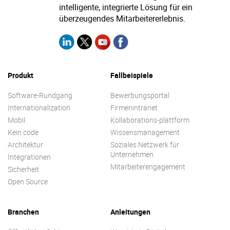
intelligente, integrierte Lösung für ein
überzeugendes Mitarbeitererlebnis.
Produkt
Fallbeispiele
Software-Rundgang
Bewerbungsportal
Internationalization
Firmenintranet
Mobil
Kollaborations-plattform
Kein code
Wissensmanagement
Architektur
Soziales Netzwerk für
Unternehmen
Integrationen
Mitarbeiterengagement
Sicherheit
Open Source
Branchen
Anleitungen