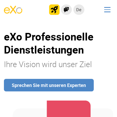
De
Lösungen
eXo Professionelle
kollaborationsplattform
Soziales Netzwerk
Dienstleistungen
Wissensmanagement
Bewerbungsportal
Ihre Vision wird unser Ziel
Produkt
Sprechen Sie mit unseren Experten
Plattform-Übersicht
Kein Code
Warum eXo
Integrationen
Internationalisierung
Kontrollierte KI
Mobil