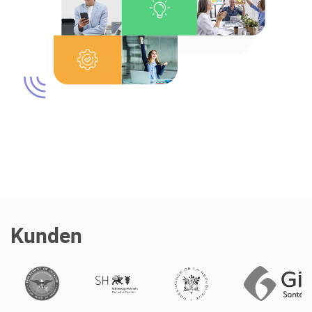
Über uns
Karriere
Ressourcen-Center
Blog
Kontakt
Testen Sie eXo
Kunden