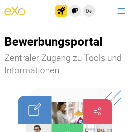
De
Lösungen
Bewerbungsportal
kollaborationsplattform
Soziales Netzwerk
Zentraler Zugang zu Tools und
Wissensmanagement
Bewerbungsportal
Informationen
Produkt
Plattform-Übersicht
Kein Code
Warum eXo
Integrationen
Internationalisierung
Kontrollierte KI
Mobil