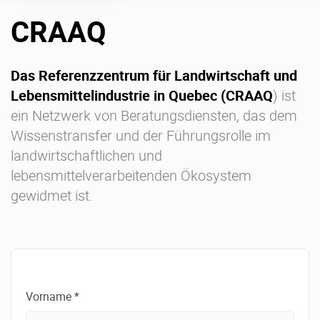
CRAAQ
Über uns
Karriere
Ressourcen-Center
Blog
Das Referenzzentrum für Landwirtschaft und
Lebensmittelindustrie in Quebec (CRAAQ
) ist
Kontakt
Testen Sie eXo
ein Netzwerk von Beratungsdiensten, das dem
Wissenstransfer und der Führungsrolle im
landwirtschaftlichen und
lebensmittelverarbeitenden Ökosystem
gewidmet ist.
Vorname *