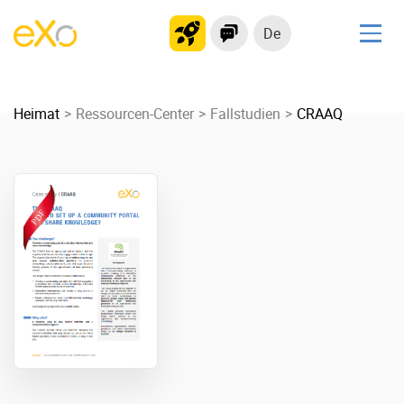
De
Lösungen
Heimat
kollaborationsplattform
Ressourcen-Center
Fallstudien
CRAAQ
Soziales Netzwerk
Wissensmanagement
Bewerbungsportal
Produkt
Plattform-Übersicht
Kein Code
Warum eXo
Integrationen
Internationalisierung
Kontrollierte KI
Mobil