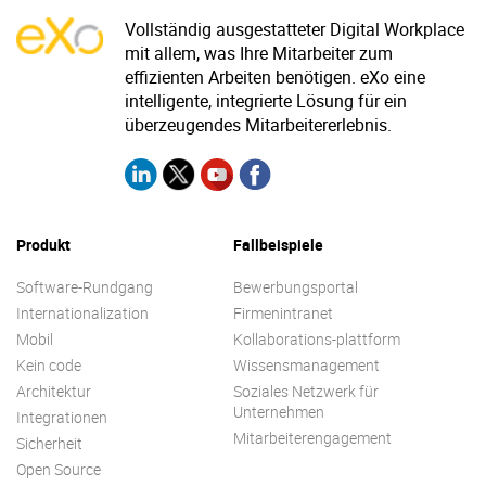
Vollständig ausgestatteter Digital Workplace
mit allem, was Ihre Mitarbeiter zum
effizienten Arbeiten benötigen. eXo eine
intelligente, integrierte Lösung für ein
überzeugendes Mitarbeitererlebnis.
Produkt
Fallbeispiele
Software-Rundgang
Bewerbungsportal
Internationalization
Firmenintranet
Mobil
Kollaborations-plattform
Kein code
Wissensmanagement
Architektur
Soziales Netzwerk für
Unternehmen
Integrationen
Mitarbeiterengagement
Sicherheit
Open Source