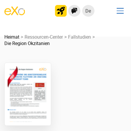
De
Lösungen
Heimat
kollaborationsplattform
Ressourcen-Center
Fallstudien
Die Region Okzitanien
Soziales Netzwerk
Wissensmanagement
Bewerbungsportal
Produkt
Plattform-Übersicht
Kein Code
Warum eXo
Integrationen
Internationalisierung
Kontrollierte KI
Mobil