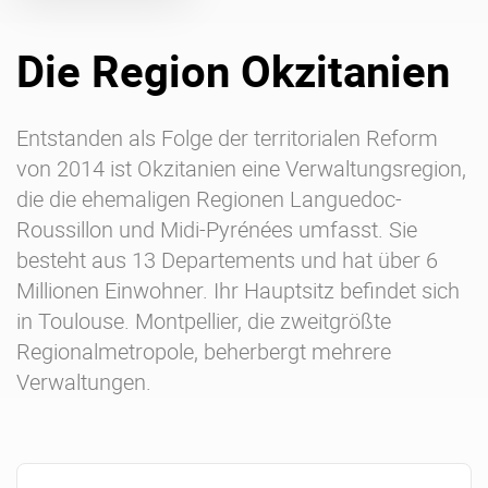
Die Region Okzitanien
Über uns
Karriere
Ressourcen-Center
Blog
Entstanden als Folge der territorialen Reform
Kontakt
Testen Sie eXo
von 2014 ist Okzitanien eine Verwaltungsregion,
die die ehemaligen Regionen Languedoc-
Roussillon und Midi-Pyrénées umfasst. Sie
besteht aus 13 Departements und hat über 6
Millionen Einwohner. Ihr Hauptsitz befindet sich
in Toulouse. Montpellier, die zweitgrößte
Regionalmetropole, beherbergt mehrere
Verwaltungen.