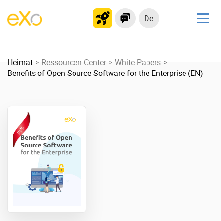
De
Lösungen
Heimat
kollaborationsplattform
Ressourcen-Center
White Papers
Benefits of Open Source Software for the Enterprise (EN)
Soziales Netzwerk
Wissensmanagement
Bewerbungsportal
Produkt
Plattform-Übersicht
Kein Code
Warum eXo
Integrationen
Internationalisierung
Kontrollierte KI
Mobil