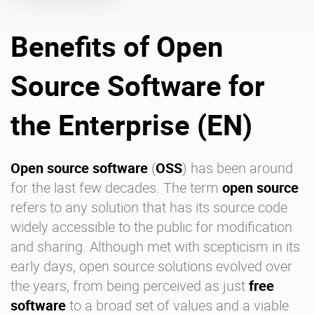
Benefits of Open
Über uns
Karriere
Ressourcen-Center
Blog
Source Software for
Kontakt
Testen Sie eXo
the Enterprise (EN)
Open source software
(
OSS
) has been around
for the last few decades. The term
open source
refers to any solution that has its source code
widely accessible to the public for modification
and sharing. Although met with scepticism in its
early days, open source solutions evolved over
the years, from being perceived as just
free
software
to a broad set of values and a viable