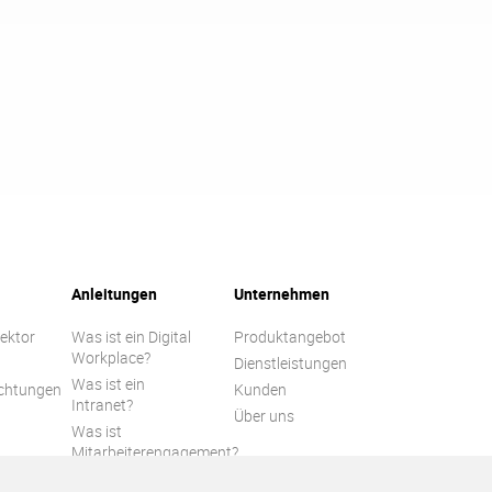
Anleitungen
Unternehmen
Sektor
Was ist ein Digital
Produktangebot
Workplace?
Dienstleistungen
Was ist ein
ichtungen
Kunden
Intranet?
n
Über uns
Was ist
Mitarbeiterengagement?
Leitfaden zur