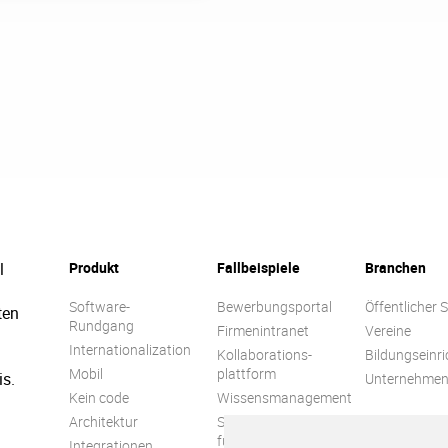
l
Produkt
Fallbeispiele
Branchen
Software-
Bewerbungsportal
Öffentlicher 
ten
Rundgang
Firmenintranet
Vereine
Internationalization
Kollaborations-
Bildungseinr
Mobil
plattform
is.
Unternehme
Kein code
Wissensmanagement
Architektur
Soziales Netzwerk
für Unternehmen
Integrationen