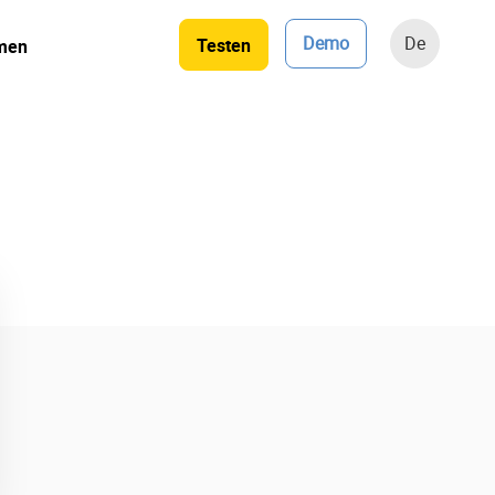
Demo
De
Testen
men