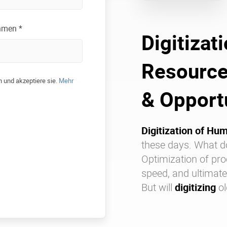
hmen *
Digitizat
Resource
 und akzeptiere sie.
Mehr
& Opportu
Digitization of H
these days. What d
Optimization of pro
speed, and ultimat
But will
digitizing
ol