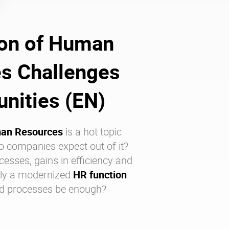
ion of Human
s Challenges
nities (EN)
uman Resources
is a hot topic
o companies expect out of it?
cesses, gains in efficiency and
ely a modernized
HR function
.
d processes be enough?