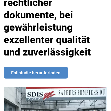
rechtlicher
dokumente, bei
Über uns
Karriere
gewährleistung
Ressourcen-Center
Blog
Kontakt
Testen Sie eXo
exzellenter qualität
und zuverlässigkeit
Fallstudie herunterladen