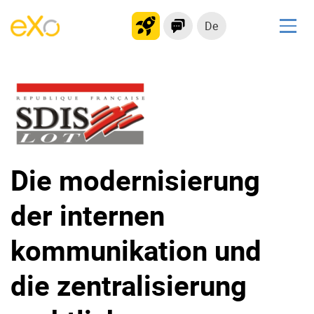
De
Lösungen
kollaborationsplattform
Soziales Netzwerk
Wissensmanagement
Bewerbungsportal
Die modernisierung
der internen
Produkt
kommunikation und
Plattform-Übersicht
Kein Code
Warum eXo
Integrationen
die zentralisierung
Internationalisierung
Kontrollierte KI
Mobil