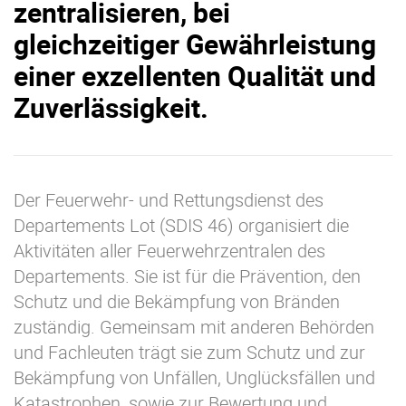
zentralisieren, bei
gleichzeitiger Gewährleistung
einer exzellenten Qualität und
Zuverlässigkeit.
Der Feuerwehr- und Rettungsdienst des
Departements Lot (SDIS 46) organisiert die
Aktivitäten aller Feuerwehrzentralen des
Departements. Sie ist für die Prävention, den
Schutz und die Bekämpfung von Bränden
zuständig. Gemeinsam mit anderen Behörden
und Fachleuten trägt sie zum Schutz und zur
Bekämpfung von Unfällen, Unglücksfällen und
Katastrophen, sowie zur Bewertung und