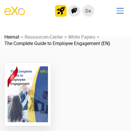
De
Lösungen
Heimat
kollaborationsplattform
Ressourcen-Center
White Papers
The Complete Guide to Employee Engagement (EN)
Soziales Netzwerk
Wissensmanagement
Bewerbungsportal
Produkt
Plattform-Übersicht
Kein Code
Warum eXo
Integrationen
Internationalisierung
Kontrollierte KI
Mobil