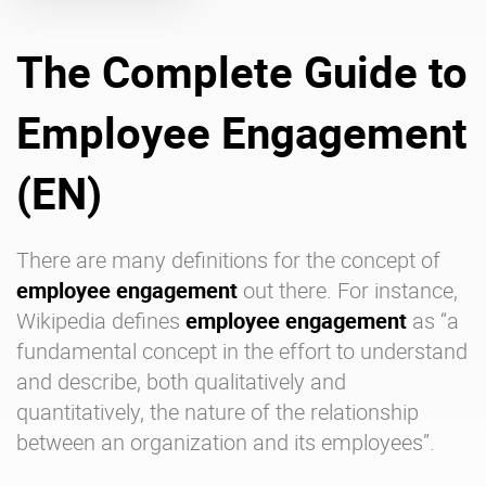
The Complete Guide to
Über uns
Karriere
Ressourcen-Center
Blog
Employee Engagement
Kontakt
Testen Sie eXo
(EN)
There are many definitions for the concept of
employee engagement
out there. For instance,
Wikipedia defines
employee engagement
as “a
fundamental concept in the effort to understand
and describe, both qualitatively and
quantitatively, the nature of the relationship
between an organization and its employees”.