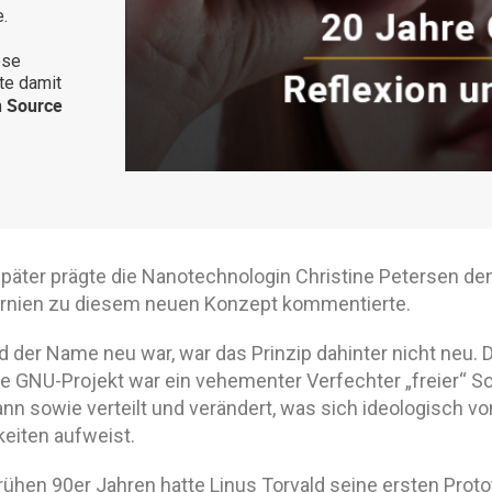
.
ose
te damit
 Source
päter prägte die Nanotechnologin Christine Petersen den 
fornien zu diesem neuen Konzept kommentierte.
 der Name neu war, war das Prinzip dahinter nicht neu. 
 GNU-Projekt war ein vehementer Verfechter „freier“ Soft
nn sowie verteilt und verändert, was sich ideologisch v
keiten aufweist.
frühen 90er Jahren hatte Linus Torvald seine ersten Prot