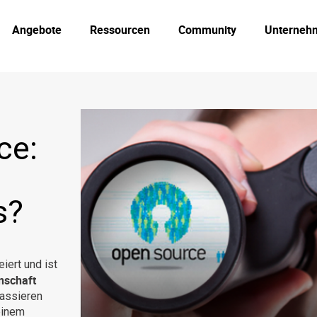
Angebote
Ressourcen
Community
Unterneh
ce:
s?
iert und ist
nschaft
passieren
einem