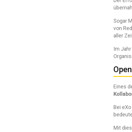
Der Erf
übernah
Sogar Mi
von Red
aller Ze
Im Jahr
Organis
Open
Eines d
Kollabo
Bei eXo
bedeute
Mit die