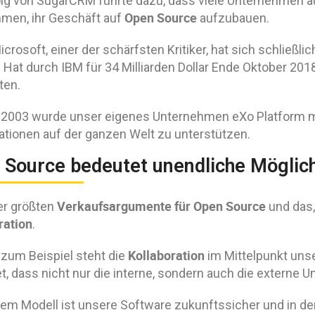
olg von SugarCRM führte dazu, dass viele Unternehmen au
Open Source
men, ihr Geschäft auf
aufzubauen.
crosoft, einer der schärfsten Kritiker, hat sich schließ
 Hat durch IBM für 34 Milliarden Dollar Ende Oktober 2
iten.
 2003 wurde unser eigenes Unternehmen eXo Platform mi
ationen auf der ganzen Welt zu unterstützen.
 Source bedeutet unendliche Möglic
Verkaufsargumente für Open Source
er größten
und das,
ration
.
Kollaboration
 zum Beispiel steht die
im Mittelpunkt uns
t, dass nicht nur die interne, sondern auch die externe 
sem Modell ist unsere Software zukunftssicher und in d