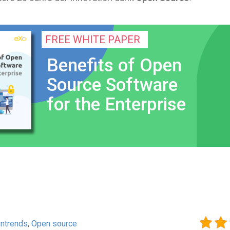
FREE WHITE PAPER
Benefits of Open
Source Software
for the Enterprise
ntrends
,
Open source