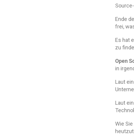
Source-
Ende de
frei, wa
Es hat 
zu finde
Open S
in irge
Laut ei
Unterne
Laut ei
Technolo
Wie Sie 
heutzut