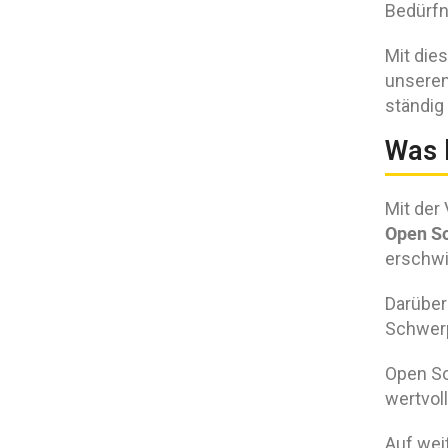
Bedürfn
Mit die
unseren
ständig
Was 
Mit der
Open S
erschwi
Darüber
Schwerp
Open So
wertvol
Auf wei