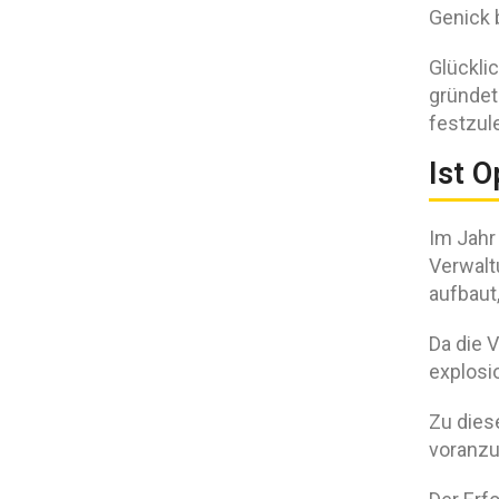
Genick 
Glückli
gründet
festzul
Ist 
Im Jahr
Verwalt
aufbaut,
Da die 
explosio
Zu dies
voranzu