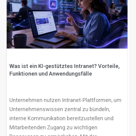
Warum eXo
Integrationen
Internationalisierung
Kontrollierte KI
Mobil
Architektur
Sicherheit
Open Source
Was ist ein KI-gestütztes Intranet? Vorteile,
Funktionen und Anwendungsfälle
Über uns
Karriere
Ressourcen-Center
Blog
Unternehmen nutzen Intranet-Plattformen, um
Kontakt
Testen Sie eXo
Unternehmenswissen zentral zu bündeln,
interne Kommunikation bereitzustellen und
Mitarbeitenden Zugang zu wichtigen