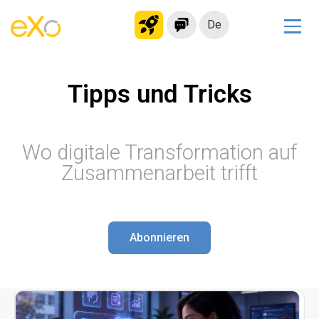
De
Lösungen
Tipps und Tricks
Modernes Intranet
kollaborationsplattform
Soziales Netzwerk
Wo digitale Transformation auf
Wissensmanagement
Zusammenarbeit trifft
Bewerbungsportal
Alternative zu Microsoft 365
Migration zur eXo Platform
Abonnieren
Produkt
Plattform-Übersicht
Kein Code