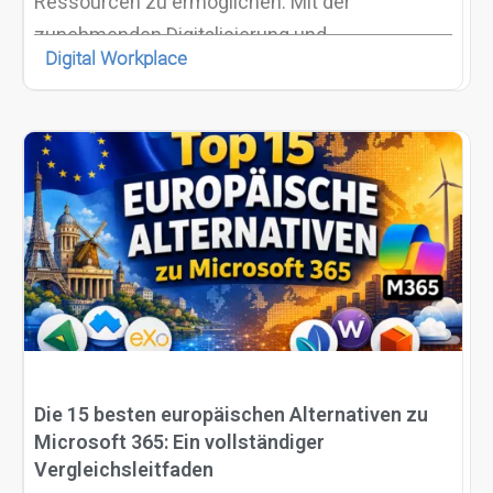
Ressourcen zu ermöglichen. Mit der
zunehmenden Digitalisierung und
Digital Workplace
Informationsflut in der modernen Arbeitswelt
stoßen jedoch viele traditionelle Intranets an
ihre Grenzen. Die stetig wachsende Menge an
Daten, Anwendungen und
Kollaborationsplattformen, die Mitarbeitende
täglich nutzen, macht es immer schwieriger,
Informationen effizient zu finden und zu
verwalten.
Die 15 besten europäischen Alternativen zu
Microsoft 365: Ein vollständiger
Vergleichsleitfaden