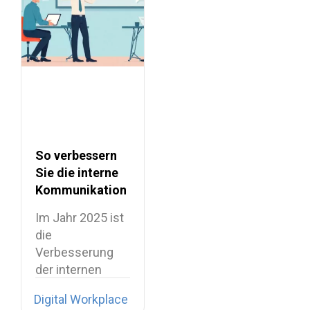
So verbessern
Sie die interne
Kommunikation
am Workplace
Im Jahr 2025 ist
die
Verbesserung
der internen
Kommunikation
Digital Workplace
längst nicht