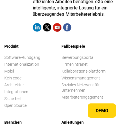
effizienten Arbeiten benötigen. eXo eine
intelligente, integrierte Lösung für ein
überzeugendes Mitarbeitererlebnis.
Produkt
Fallbeispiele
Software-Rundgang
Bewerbungsportal
Internationalization
Firmenintranet
Mobil
Kollaborations-plattform
Kein code
Wissensmanagement
Architektur
Soziales Netzwerk für
Unternehmen
Integrationen
Mitarbeiterengagement
Sicherheit
Open Source
DEMO
Branchen
Anleitungen