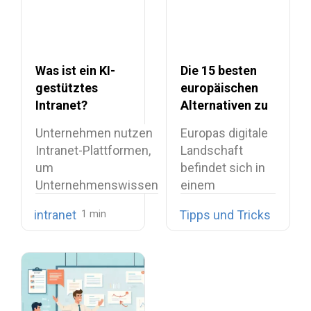
Was ist ein KI-
Die 15 besten
gestütztes
europäischen
Intranet?
Alternativen zu
Vorteile,
Microsoft 365:
Unternehmen nutzen
Europas digitale
Funktionen und
Ein
Intranet-Plattformen,
Landschaft
Anwendungsfälle
vollständiger
um
befindet sich in
Vergleichsleitfaden
Unternehmenswissen
einem
zentral zu bündeln,
tiefgreifenden
intranet
Tipps und Tricks
interne
strukturellen
Kommunikation
Wandel. Was
bereitzustellen und…
einst…