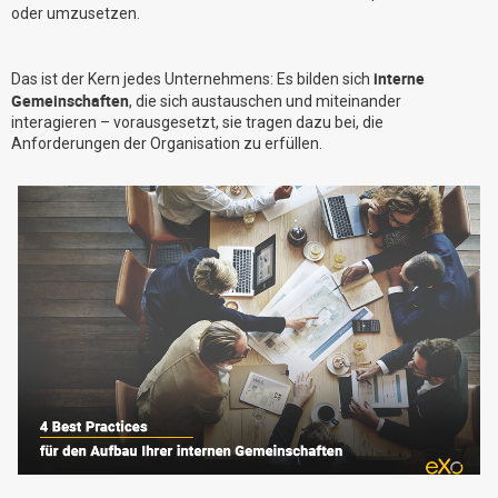
oder umzusetzen.
Warum eXo
Integrationen
Internationalisierung
Kontrollierte KI
interne
Das ist der Kern jedes Unternehmens: Es bilden sich
Gemeinschaften
Mobil
, die sich austauschen und miteinander
interagieren – vorausgesetzt, sie tragen dazu bei, die
Architektur
Anforderungen der Organisation zu erfüllen.
Sicherheit
Open Source
Über uns
Karriere
Ressourcen-Center
Blog
Kontakt
Testen Sie eXo