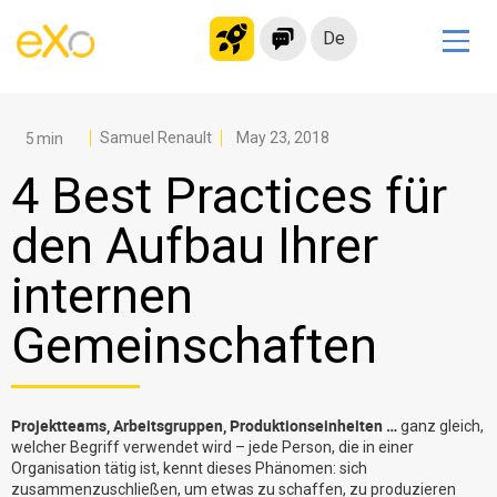
De
Lösungen
Modernes Intranet
Samuel Renault
May 23, 2018
kollaborationsplattform
4 Best Practices für
Soziales Netzwerk
den Aufbau Ihrer
Wissensmanagement
internen
Bewerbungsportal
Alternative zu Microsoft 365
Gemeinschaften
Migration zur eXo Platform
Projektteams, Arbeitsgruppen, Produktionseinheiten …
ganz gleich,
Produkt
welcher Begriff verwendet wird – jede Person, die in einer
Organisation tätig ist, kennt dieses Phänomen: sich
Plattform-Übersicht
Kein Code
zusammenzuschließen, um etwas zu schaffen, zu produzieren