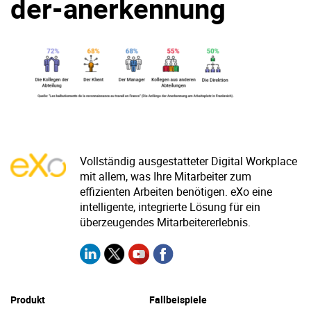
der-anerkennung
Warum eXo
Integrationen
Internationalisierung
Kontrollierte KI
Mobil
Architektur
Sicherheit
Open Source
Vollständig ausgestatteter Digital Workplace
mit allem, was Ihre Mitarbeiter zum
Über uns
Karriere
effizienten Arbeiten benötigen. eXo eine
Ressourcen-Center
intelligente, integrierte Lösung für ein
Blog
überzeugendes Mitarbeitererlebnis.
Kontakt
Testen Sie eXo
Produkt
Fallbeispiele