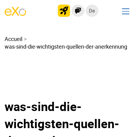
De
Lösungen
Accueil
Modernes Intranet
was-sind-die-wichtigsten-quellen-der-anerkennung
kollaborationsplattform
Soziales Netzwerk
Wissensmanagement
Bewerbungsportal
Alternative zu Microsoft 365
Migration zur eXo Platform
was-sind-die-
wichtigsten-quellen-
Produkt
Plattform-Übersicht
Kein Code