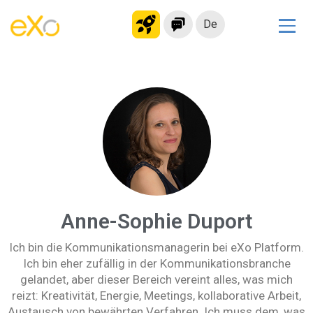
De
Lösungen
Modernes Intranet
kollaborationsplattform
Soziales Netzwerk
Wissensmanagement
Bewerbungsportal
Alternative zu Microsoft 365
Anne-Sophie Duport
Migration zur eXo Platform
Ich bin die Kommunikationsmanagerin bei eXo Platform.
Ich bin eher zufällig in der Kommunikationsbranche
Produkt
gelandet, aber dieser Bereich vereint alles, was mich
reizt: Kreativität, Energie, Meetings, kollaborative Arbeit,
Plattform-Übersicht
Kein Code
Austausch von bewährten Verfahren. Ich muss dem, was