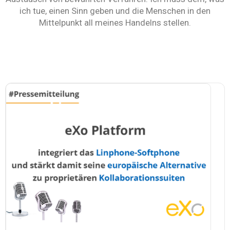
ich tue, einen Sinn geben und die Menschen in den
Warum eXo
Integrationen
Mittelpunkt all meines Handelns stellen.
Internationalisierung
Kontrollierte KI
Mobil
Architektur
Sicherheit
Open Source
Über uns
Karriere
Ressourcen-Center
Blog
Kontakt
Testen Sie eXo