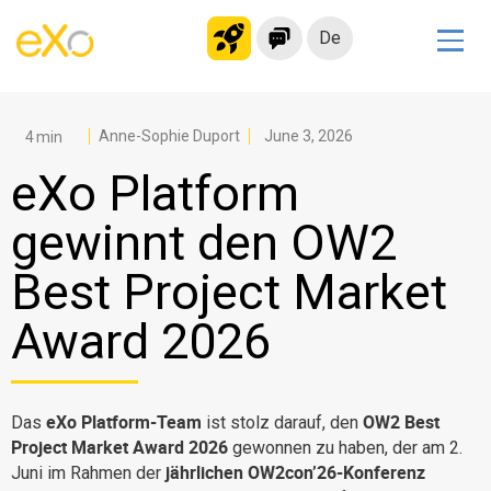
De
Lösungen
Modernes Intranet
Anne-Sophie Duport
June 3, 2026
kollaborationsplattform
eXo Platform
Soziales Netzwerk
gewinnt den OW2
Wissensmanagement
Best Project Market
Bewerbungsportal
Alternative zu Microsoft 365
Award 2026
Migration zur eXo Platform
eXo Platform-Team
OW2 Best
Das
ist stolz darauf, den
Produkt
Project Market Award 2026
gewonnen zu haben, der am 2.
jährlichen OW2con’26-Konferenz
Juni im Rahmen der
Plattform-Übersicht
Kein Code