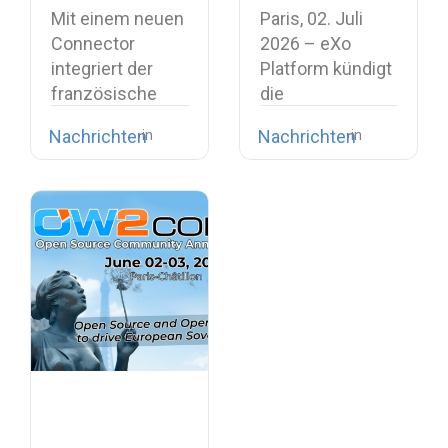
Softphone und
einheitlichen
Mit einem neuen
Paris, 02. Juli
stärkt damit
und
Connector
2026 – eXo
seine
intelligenten
integriert der
Platform kündigt
europäische
Digital
französische
die
Alternative zu
Workplace
Softwareanbieter
Veröffentlichung
proprietären
Nachrichten
Nachrichten
Open-Source-
der Version…
Kollaborationssuiten
Telefonie in
seinen Digital…