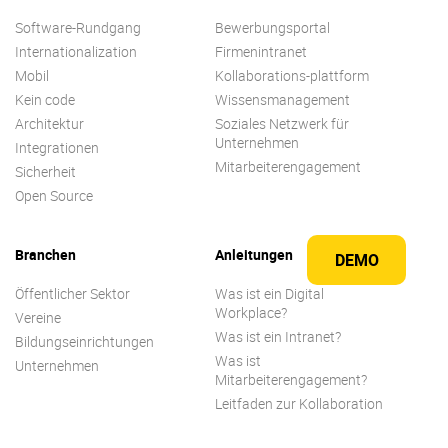
Software-Rundgang
Bewerbungsportal
Internationalization
Firmenintranet
Mobil
Kollaborations-plattform
Kein code
Wissensmanagement
Architektur
Soziales Netzwerk für
Unternehmen
Integrationen
Mitarbeiterengagement
Sicherheit
Open Source
Branchen
Anleitungen
DEMO
Öffentlicher Sektor
Was ist ein Digital
Workplace?
Vereine
Was ist ein Intranet?
Bildungseinrichtungen
Was ist
Unternehmen
Mitarbeiterengagement?
Leitfaden zur Kollaboration