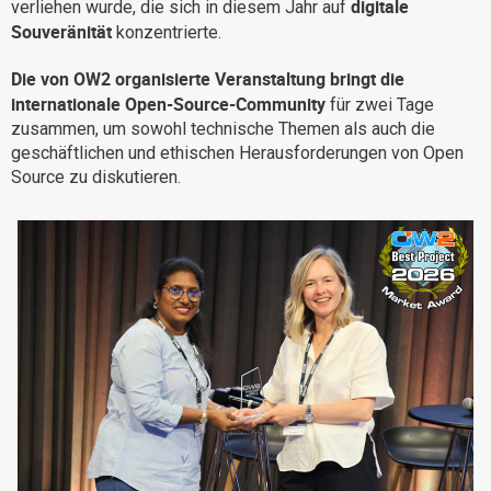
digitale
verliehen wurde, die sich in diesem Jahr auf
Warum eXo
Integrationen
Souveränität
konzentrierte.
Internationalisierung
Kontrollierte KI
Die von OW2 organisierte Veranstaltung bringt die
Mobil
internationale Open-Source-Community
für zwei Tage
zusammen, um sowohl technische Themen als auch die
Architektur
geschäftlichen und ethischen Herausforderungen von Open
Sicherheit
Source zu diskutieren.
Open Source
Über uns
Karriere
Ressourcen-Center
Blog
Kontakt
Testen Sie eXo