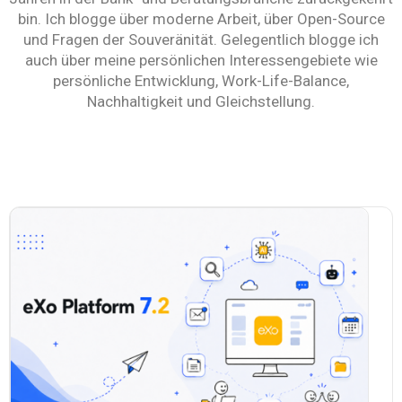
bin. Ich blogge über moderne Arbeit, über Open-Source
Warum eXo
Integrationen
und Fragen der Souveränität. Gelegentlich blogge ich
Internationalisierung
Kontrollierte KI
auch über meine persönlichen Interessengebiete wie
persönliche Entwicklung, Work-Life-Balance,
Mobil
Nachhaltigkeit und Gleichstellung.
Architektur
Sicherheit
Open Source
Über uns
Karriere
Ressourcen-Center
Blog
Kontakt
Testen Sie eXo