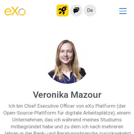
De
Lösungen
Modernes Intranet
kollaborationsplattform
Soziales Netzwerk
Wissensmanagement
Bewerbungsportal
Alternative zu Microsoft 365
Veronika Mazour
Migration zur eXo Platform
Ich bin Chief Executive Officer von eXo Platform (der
Open-Source-Plattform für digitale Arbeitsplätze), einem
Produkt
Unternehmen, das ich während meines Studiums
mitbegründet habe und zu dem ich nach mehreren
Plattform-Übersicht
Kein Code
Jahren in der Bank- und Beratungsbranche zurückgekehrt