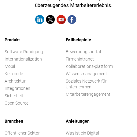
überzeugendes Mitarbeitererlebnis.
Produkt
Fallbeispiele
Software-Rundgang
Bewerbungsportal
Internationalization
Firmenintranet
Mobil
Kollaborations-plattform
Kein code
Wissensmanagement
Architektur
Soziales Netzwerk für
Unternehmen
Integrationen
Mitarbeiterengagement
Sicherheit
Open Source
Branchen
Anleitungen
Öffentlicher Sektor
Was ist ein Digital