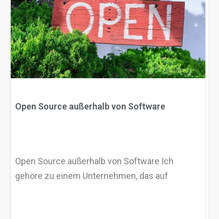
Warum eXo
Integrationen
Internationalisierung
Kontrollierte KI
Mobil
Architektur
Sicherheit
Open Source
Open Source außerhalb von Software
Über uns
Karriere
Ressourcen-Center
Blog
Open Source außerhalb von Software Ich
Kontakt
Testen Sie eXo
gehöre zu einem Unternehmen, das auf