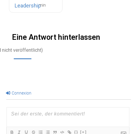
Unternehmen,
Leadership
das auf…
Eine Antwort hinterlassen
 nicht veröffentlicht)
Connexion
{}
[+]