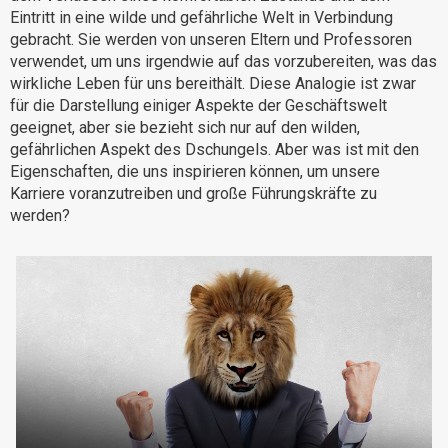
Eintritt in eine wilde und gefährliche Welt in Verbindung
Warum eXo
Integrationen
gebracht. Sie werden von unseren Eltern und Professoren
Internationalisierung
Kontrollierte KI
verwendet, um uns irgendwie auf das vorzubereiten, was das
wirkliche Leben für uns bereithält. Diese Analogie ist zwar
Mobil
für die Darstellung einiger Aspekte der Geschäftswelt
Architektur
geeignet, aber sie bezieht sich nur auf den wilden,
gefährlichen Aspekt des Dschungels. Aber was ist mit den
Sicherheit
Eigenschaften, die uns inspirieren können, um unsere
Open Source
Karriere voranzutreiben und große Führungskräfte zu
werden?
Über uns
Karriere
Ressourcen-Center
Blog
Kontakt
Testen Sie eXo