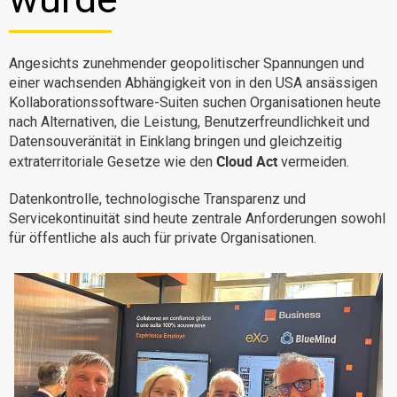
Warum eXo
Integrationen
Internationalisierung
Kontrollierte KI
Angesichts zunehmender geopolitischer Spannungen und
Mobil
einer wachsenden Abhängigkeit von in den USA ansässigen
Kollaborationssoftware-Suiten suchen Organisationen heute
Architektur
nach Alternativen, die Leistung, Benutzerfreundlichkeit und
Sicherheit
Datensouveränität in Einklang bringen und gleichzeitig
Cloud Act
extraterritoriale Gesetze wie den
vermeiden.
Open Source
Datenkontrolle, technologische Transparenz und
Servicekontinuität sind heute zentrale Anforderungen sowohl
Über uns
Karriere
für öffentliche als auch für private Organisationen.
Ressourcen-Center
Blog
Kontakt
Testen Sie eXo