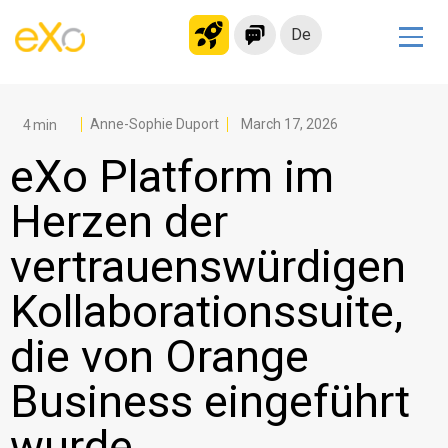
De
Lösungen
Modernes Intranet
Anne-Sophie Duport
March 17, 2026
kollaborationsplattform
eXo Platform im
Soziales Netzwerk
Herzen der
Wissensmanagement
vertrauenswürdigen
Bewerbungsportal
Alternative zu Microsoft 365
Kollaborationssuite,
Migration zur eXo Platform
die von Orange
Business eingeführt
Produkt
wurde
Plattform-Übersicht
Kein Code