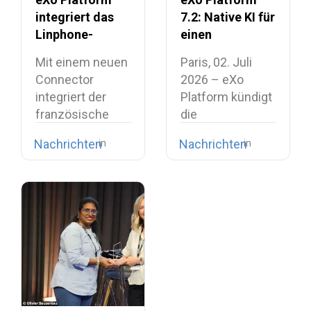
integriert das
7.2: Native KI für
Linphone-
einen
Softphone und
einheitlichen
Mit einem neuen
Paris, 02. Juli
stärkt damit
und
Connector
2026 – eXo
seine
intelligenten
integriert der
Platform kündigt
europäische
Digital
französische
die
Alternative zu
Workplace
Softwareanbieter
Veröffentlichung
proprietären
Nachrichten
Nachrichten
Open-Source-
der Version…
Kollaborationssuiten
Telefonie in
seinen Digital…