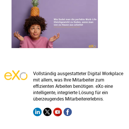
Warum eXo
Integrationen
Internationalisierung
Kontrollierte KI
Mobil
Architektur
Sicherheit
Open Source
Vollständig ausgestatteter Digital Workplace
Über uns
Karriere
mit allem, was Ihre Mitarbeiter zum
Ressourcen-Center
Blog
effizienten Arbeiten benötigen. eXo eine
intelligente, integrierte Lösung für ein
Kontakt
Testen Sie eXo
überzeugendes Mitarbeitererlebnis.