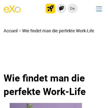
De
Lösungen
Accueil
Modernes Intranet
Wie findet man die perfekte Work-Life
kollaborationsplattform
Soziales Netzwerk
Wissensmanagement
Bewerbungsportal
Alternative zu Microsoft 365
Wie findet man die
Migration zur eXo Platform
perfekte Work-Life
Produkt
Plattform-Übersicht
Kein Code