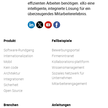
effizienten Arbeiten benötigen. eXo eine
intelligente, integrierte Lösung für ein
überzeugendes Mitarbeitererlebnis.
Produkt
Fallbeispiele
Software-Rundgang
Bewerbungsportal
Internationalization
Firmenintranet
Mobil
Kollaborations-plattform
Kein code
Wissensmanagement
Architektur
Soziales Netzwerk für
Unternehmen
Integrationen
Mitarbeiterengagement
Sicherheit
Open Source
Branchen
Anleitungen