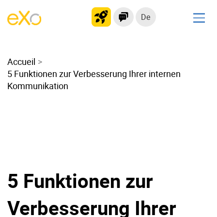
De
Lösungen
Accueil
Modernes Intranet
5 Funktionen zur Verbesserung Ihrer internen
kollaborationsplattform
Kommunikation
Soziales Netzwerk
Wissensmanagement
Bewerbungsportal
Alternative zu Microsoft 365
Migration zur eXo Platform
5 Funktionen zur
Produkt
Verbesserung Ihrer
Plattform-Übersicht
Kein Code