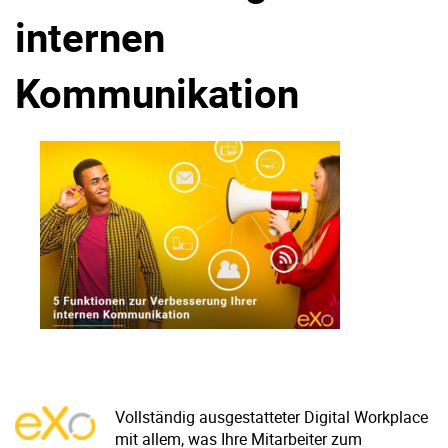
internen
Warum eXo
Integrationen
Internationalisierung
Kontrollierte KI
Kommunikation
Mobil
Architektur
Sicherheit
Open Source
Über uns
Karriere
Ressourcen-Center
Blog
Kontakt
Testen Sie eXo
Vollständig ausgestatteter Digital Workplace
mit allem, was Ihre Mitarbeiter zum