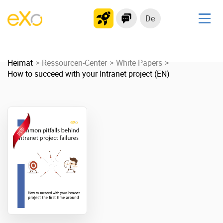
De
Lösungen
Heimat
kollaborationsplattform
Ressourcen-Center
White Papers
How to succeed with your Intranet project (EN)
Soziales Netzwerk
Wissensmanagement
Bewerbungsportal
Produkt
Plattform-Übersicht
Kein Code
Warum eXo
Integrationen
Internationalisierung
Kontrollierte KI
Mobil