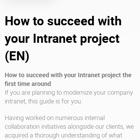
How to succeed with
Über uns
Karriere
Ressourcen-Center
Blog
your Intranet project
Kontakt
Testen Sie eXo
(EN)
How to succeed with your Intranet project the
first time around
If you are planning to modernize your company
intranet, this guide is for you.
Having worked on numerous internal
collaboration initiatives alongside our clients, we
acquired a thorough understanding of what