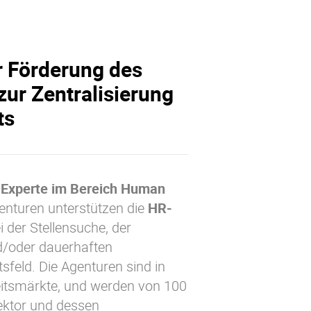
ur Förderung des
ur Zentralisierung
ts
n
Experte im Bereich Human
enturen unterstützen die
HR-
 der Stellensuche, der
d/oder dauerhaften
feld. Die Agenturen sind in
eitsmärkte, und werden von 100
Sektor und dessen