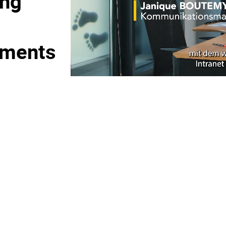
ung
ments