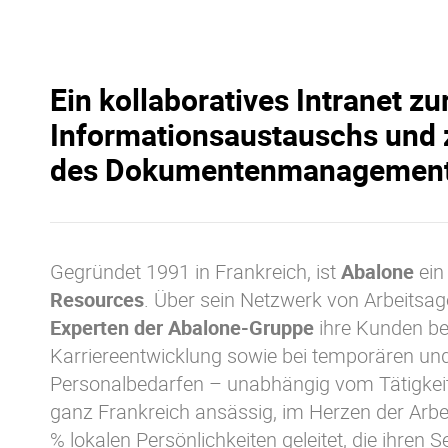
Ein kollaboratives Intranet z
Informationsaustauschs und z
des Dokumentenmanagemen
Gegründet 1991 in Frankreich, ist
Abalone
ei
Resources
. Über sein Netzwerk von Arbeitsag
Experten der Abalone-Gruppe
ihre Kunden bei
Karriereentwicklung sowie bei temporären un
Personalbedarfen – unabhängig vom Tätigkeits
ganz Frankreich ansässig, im Herzen der Arb
% lokalen Persönlichkeiten geleitet, die ihren 