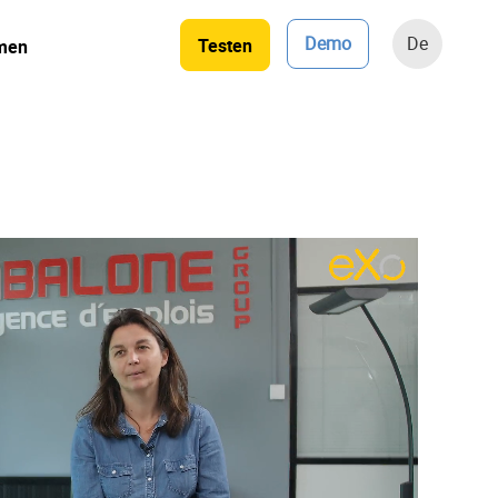
Demo
De
Testen
men