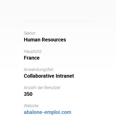
Sektor:
Human Resources
Hauptsitz:
France
Anwendungsfall:
Collaborative Intranet
Anzahl der Benutzer:
350
Website:
abalone-emploi.com