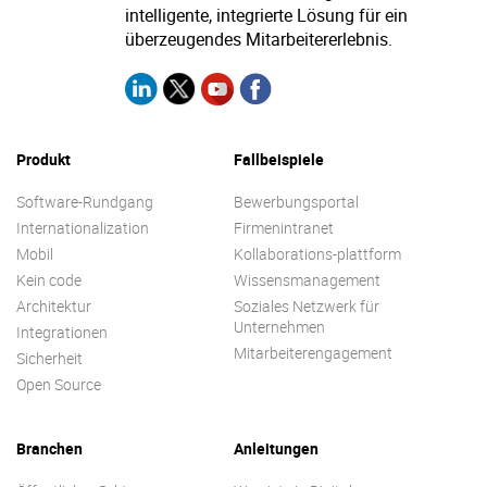
intelligente, integrierte Lösung für ein
überzeugendes Mitarbeitererlebnis.
Über uns
Karriere
Ressourcen-Center
Blog
Kontakt
Testen Sie eXo
Produkt
Fallbeispiele
Software-Rundgang
Bewerbungsportal
Internationalization
Firmenintranet
Mobil
Kollaborations-plattform
Kein code
Wissensmanagement
Architektur
Soziales Netzwerk für
Unternehmen
Integrationen
Mitarbeiterengagement
Sicherheit
Open Source
Branchen
Anleitungen