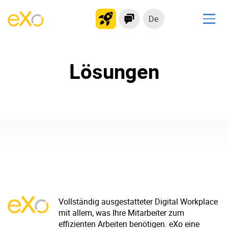
De
Lösungen
Lösungen
kollaborationsplattform
Soziales Netzwerk
Wissensmanagement
Bewerbungsportal
Produkt
Plattform-Übersicht
Kein Code
Warum eXo
Integrationen
Vollständig ausgestatteter Digital Workplace
Internationalisierung
Kontrollierte KI
mit allem, was Ihre Mitarbeiter zum
effizienten Arbeiten benötigen. eXo eine
Mobil