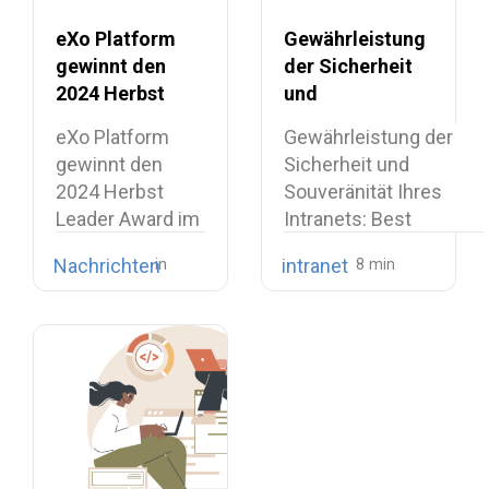
eXo Platform
Gewährleistung
gewinnt den
der Sicherheit
2024 Herbst
und
Leader Award
Souveränität
eXo Platform
Gewährleistung der
Herbst im
Ihres Intranets:
gewinnt den
Sicherheit und
Bereich Intranet
Best Practices
2024 Herbst
Souveränität Ihres
von
und
Leader Award im
Intranets: Best
SourceForge
Schlüsseltechnologie
Bereich Intranet
Practices und
Nachrichten
intranet
von…
Schlüsseltechnologien
Inhaltsangabe…