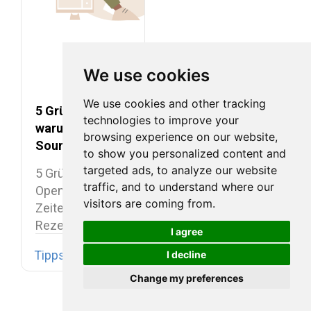
We use cookies
We use cookies and other tracking
5 Gründe,
technologies to improve your
warum Open
browsing experience on our website,
Source in Zeiten
to show you personalized content and
der Rezession
targeted ads, to analyze our website
5 Gründe, warum
die beste Wahl
traffic, and to understand where our
Open Source in
ist
visitors are coming from.
Zeiten der
Rezession die
I agree
beste Wahl…
Tipps und Tricks
I decline
Change my preferences