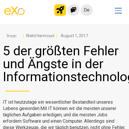
De
Lösungen
Modernes Intranet
Walid Hamrouni
August 1, 2017
kollaborationsplattform
5 der größten Fehler
Soziales Netzwerk
und Ängste in der
Wissensmanagement
Informationstechnolo
Bewerbungsportal
Alternative zu Microsoft 365
Migration zur eXo Platform
IT ist heutzutage ein wesentlicher Bestandteil unseres
Lebens geworden.Mit IT können wir die meisten unserer
Produkt
täglichen Aufgaben erledigen, und die meisten Jobs
erfordern Software und einen Computer. Allerdings sind
Plattform-Übersicht
Kein Code
diese Werkzeuge, die wir täglich benutzen, nicht ohne Fehler,