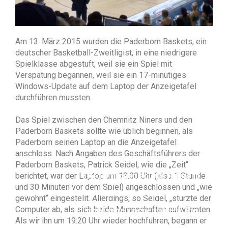
Am 13. März 2015 wurden die Paderborn Baskets, ein
deutscher Basketball-Zweitligist, in eine niedrigere
Spielklasse abgestuft, weil sie ein Spiel mit
Verspätung begannen, weil sie ein 17-minütiges
Windows-Update auf dem Laptop der Anzeigetafel
durchführen mussten.
Das Spiel zwischen den Chemnitz Niners und den
Paderborn Baskets sollte wie üblich beginnen, als
Paderborn seinen Laptop an die Anzeigetafel
anschloss. Nach Angaben des Geschäftsführers der
Paderborn Baskets, Patrick Seidel, wie die „Zeit“
berichtet, war der Laptop um 18.00 Uhr (also 1 Stunde
The term open source refers to
und 30 Minuten vor dem Spiel) angeschlossen und „wie
any solution that has its source
gewohnt“ eingestellt. Allerdings, so Seidel, „stürzte der
Computer ab, als sich beide Mannschaften aufwärmten.
code widely accessible to the
Als wir ihn um 19:20 Uhr wieder hochfuhren, begann er
public for modification and