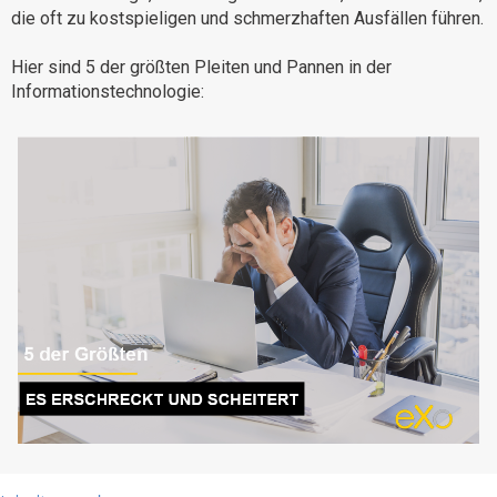
die oft zu kostspieligen und schmerzhaften Ausfällen führen.
Warum eXo
Integrationen
Internationalisierung
Kontrollierte KI
Hier sind 5 der größten Pleiten und Pannen in der
Informationstechnologie:
Mobil
Architektur
Sicherheit
Open Source
Über uns
Karriere
Ressourcen-Center
Blog
Kontakt
Testen Sie eXo