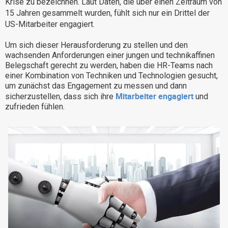
Krise zu bezeichnen. Laut Daten, die über einen Zeitraum von
Warum eXo
Integrationen
15 Jahren gesammelt wurden, fühlt sich nur ein Drittel der
US-Mitarbeiter engagiert.
Internationalisierung
Kontrollierte KI
Um sich dieser Herausforderung zu stellen und den
Mobil
wachsenden Anforderungen einer jungen und technikaffinen
Architektur
Belegschaft gerecht zu werden, haben die HR-Teams nach
einer Kombination von Techniken und Technologien gesucht,
Sicherheit
um zunächst das Engagement zu messen und dann
Mitarbeiter engagiert
sicherzustellen, dass sich ihre
und
Open Source
zufrieden fühlen.
Über uns
Karriere
Ressourcen-Center
Blog
Kontakt
Testen Sie eXo