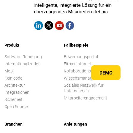
intelligente, integrierte Lösung für ein
überzeugendes Mitarbeitererlebnis.
Produkt
Fallbeispiele
Software-Rundgang
Bewerbungsportal
Internationalization
Firmenintranet
Mobil
Kollaborations-plattform
DEMO
Kein code
Wissensmanagement
Architektur
Soziales Netzwerk für
Unternehmen
Integrationen
Mitarbeiterengagement
Sicherheit
Open Source
Branchen
Anleitungen