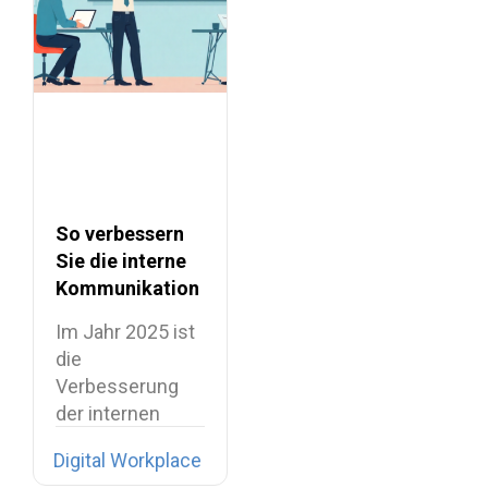
So verbessern
Sie die interne
Kommunikation
am Workplace
Im Jahr 2025 ist
die
Verbesserung
der internen
Kommunikation
Digital Workplace
längst nicht