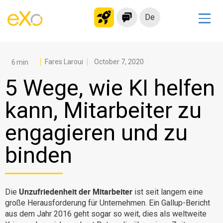
De
Lösungen
Modernes Intranet
Fares Laroui
October 7, 2020
kollaborationsplattform
5 Wege, wie KI helfen
Soziales Netzwerk
kann, Mitarbeiter zu
Wissensmanagement
engagieren und zu
Bewerbungsportal
Alternative zu Microsoft 365
binden
Migration zur eXo Platform
Unzufriedenheit der Mitarbeiter
Die
ist seit langem eine
Produkt
große Herausforderung für Unternehmen. Ein Gallup-Bericht
aus dem Jahr 2016 geht sogar so weit, dies als weltweite
Plattform-Übersicht
Kein Code