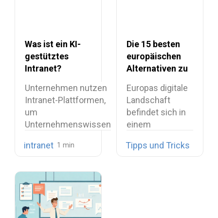
Was ist ein KI-
Die 15 besten
gestütztes
europäischen
Intranet?
Alternativen zu
Vorteile,
Microsoft 365:
Unternehmen nutzen
Europas digitale
Funktionen und
Ein
Intranet-Plattformen,
Landschaft
Anwendungsfälle
vollständiger
um
befindet sich in
Vergleichsleitfaden
Unternehmenswissen
einem
zentral zu bündeln,
tiefgreifenden
intranet
Tipps und Tricks
interne
strukturellen
Kommunikation
Wandel. Was
bereitzustellen und…
einst…