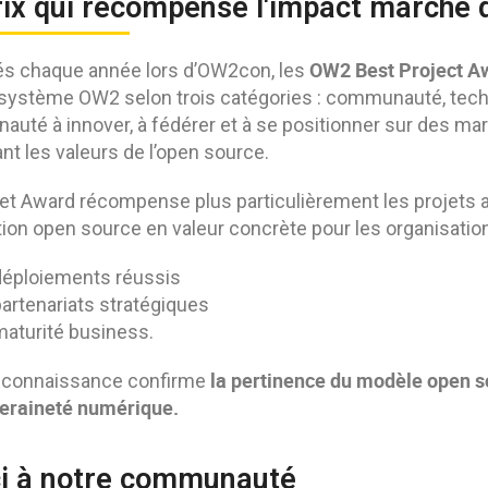
rix qui récompense l'impact marché 
OW2 Best Project A
s chaque année lors d’OW2con, les
système OW2 selon trois catégories : communauté, technol
uté à innover, à fédérer et à se positionner sur des mar
nt les valeurs de l’open source.
et Award récompense plus particulièrement les projets a
tion open source en valeur concrète pour les organisation
déploiements réussis
artenariats stratégiques
aturité business.
la pertinence du modèle open s
econnaissance confirme
eraineté numérique.
i à notre communauté