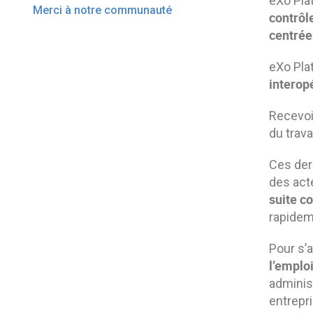
eXo Pla
Merci à notre communauté
contrôl
centrée
eXo Pla
interop
Recevoi
du trava
Ces der
des act
suite c
rapidem
Pour s’
l’emplo
adminis
entrepri