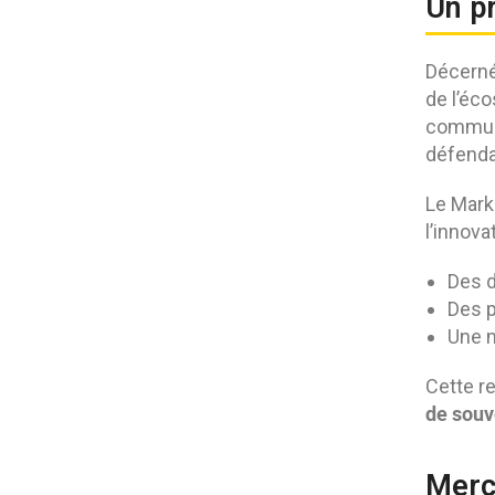
Un p
Décerné
de l’éco
communa
défenda
Le Mark
l’innova
Des 
Des p
Une m
Cette r
de souv
Merc