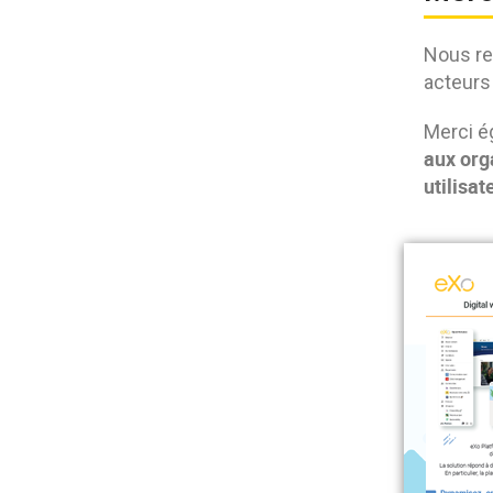
Nous re
acteurs 
Merci é
aux org
utilisat