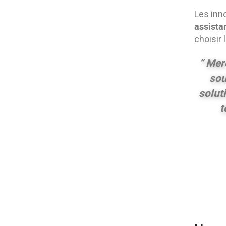
Les inn
assistan
choisir 
“ Mer
sou
solut
t