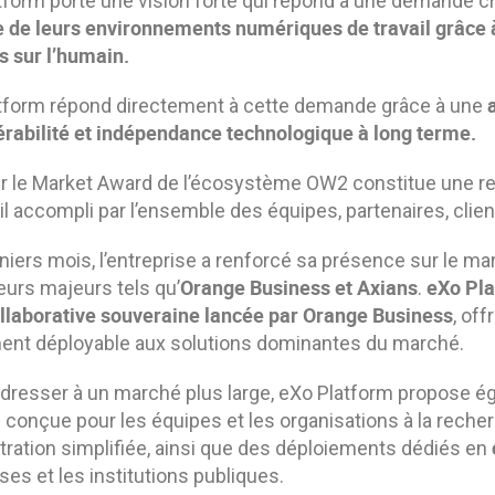
tform porte une vision forte qui répond à une demande c
e de leurs environnements numériques de travail grâce à
s sur l’humain.
tform répond directement à cette demande grâce à une
érabilité et indépendance technologique à long terme.
r le Market Award de l’écosystème OW2 constitue une re
il accompli par l’ensemble des équipes, partenaires, clien
niers mois, l’entreprise a renforcé sa présence sur le ma
Orange Business et Axians
eXo Pla
eurs majeurs tels qu’
.
ollaborative souveraine lancée par Orange Bus
iness
, off
ent déployable aux solutions dominantes du marché.
adresser à un marché plus large, eXo Platform propose 
i
conçue pour les équipes et les organisations à la reche
tration simplifiée, ainsi que des déploiements dédiés en
ses et les institutions publiques.