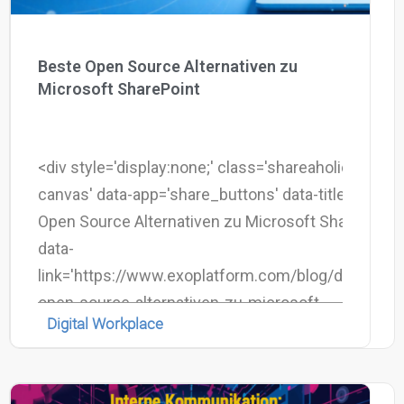
Beste Open Source Alternativen zu
Microsoft SharePoint
<div style='display:none;' class='shareaholic-
canvas' data-app='share_buttons' data-title='Beste
Open Source Alternativen zu Microsoft SharePoint'
data-
link='https://www.exoplatform.com/blog/de/beste
open-source-alternativen-zu-microsoft-
Digital Workplace
sharepoint/'