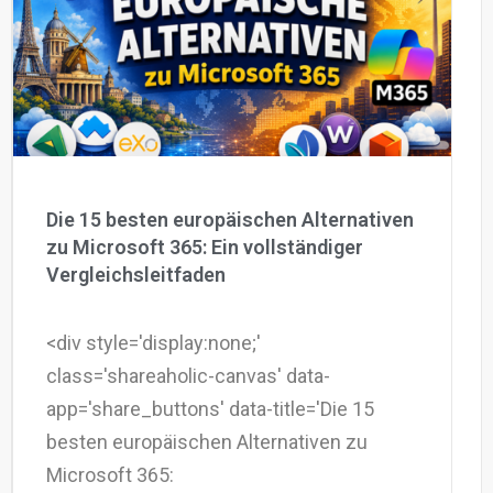
Warum eXo
Integrationen
Internationalisierung
Kontrollierte KI
Mobil
Architektur
Sicherheit
Open Source
Die 15 besten europäischen Alternativen
zu Microsoft 365: Ein vollständiger
Vergleichsleitfaden
Über uns
Karriere
Ressourcen-Center
Blog
<div style='display:none;'
Kontakt
Testen Sie eXo
class='shareaholic-canvas' data-
app='share_buttons' data-title='Die 15
besten europäischen Alternativen zu
Microsoft 365: