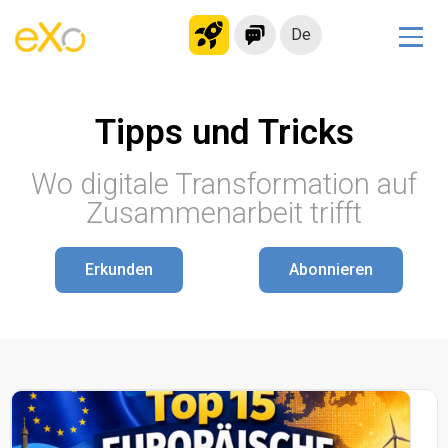
De
Lösungen
Tipps und Tricks
Modernes Intranet
kollaborationsplattform
Wo digitale Transformation auf
Soziales Netzwerk
Zusammenarbeit trifft
Wissensmanagement
Bewerbungsportal
Erkunden
Abonnieren
Alternative zu Microsoft 365
Migration zur eXo Platform
Produkt
Plattform-Übersicht
Kein Code