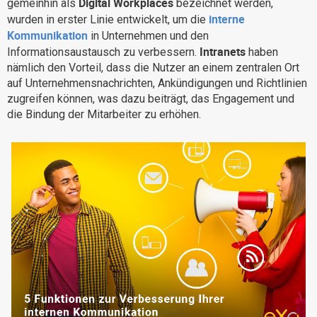
Digital Workplaces
gemeinhin als
bezeichnet werden,
Warum eXo
Integrationen
interne
wurden in erster Linie entwickelt, um die
Kommunikation
in Unternehmen und den
Internationalisierung
Kontrollierte KI
Intranets
Informationsaustausch zu verbessern.
haben
Mobil
nämlich den Vorteil, dass die Nutzer an einem zentralen Ort
auf Unternehmensnachrichten, Ankündigungen und Richtlinien
Architektur
zugreifen können, was dazu beiträgt, das Engagement und
Sicherheit
die Bindung der Mitarbeiter zu erhöhen.
Open Source
Über uns
Karriere
Ressourcen-Center
Blog
Kontakt
Testen Sie eXo