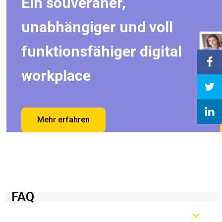
Ein souveräner,
unabhängiger und voll
funktionsfähiger digital
workplace
Mehr erfahren
FAQ