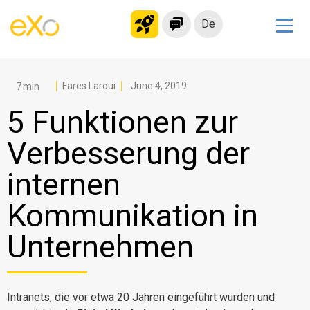
De
Lösungen
Modernes Intranet
Fares Laroui
June 4, 2019
kollaborationsplattform
5 Funktionen zur
Soziales Netzwerk
Verbesserung der
Wissensmanagement
internen
Bewerbungsportal
Alternative zu Microsoft 365
Kommunikation in
Migration zur eXo Platform
Unternehmen
Produkt
Intranets, die vor etwa 20 Jahren eingeführt wurden und
Plattform-Übersicht
Kein Code