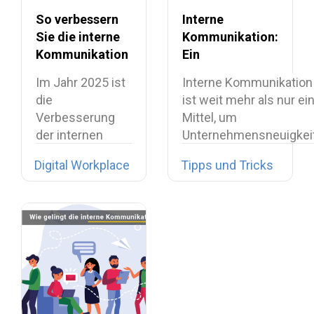
So verbessern
Interne
Sie die interne
Kommunikation:
Kommunikation
Ein
am Workplace
umfassender
Im Jahr 2025 ist
Interne Kommunikation 
Leitfaden für
die
ist weit mehr als nur ei
2025
Verbesserung
Mittel, um
der internen
Unternehmensneuigkei
Kommunikation
Digital Workplace
Tipps und Tricks
längst nicht
mehr…