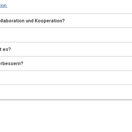
ion.
ollaboration und Kooperation?
t es?
erbessern?