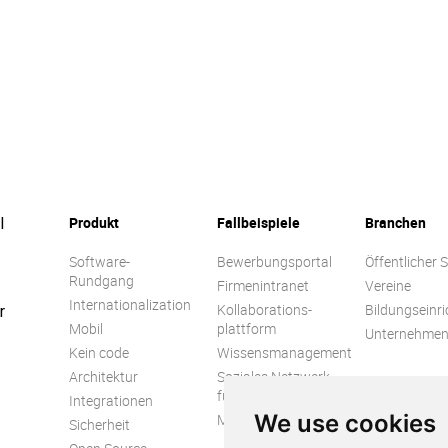
Produkt
Fallbeispiele
Branchen
l
Software-
Bewerbungsportal
Öffentlicher 
Rundgang
Firmenintranet
Vereine
Internationalization
Kollaborations-
Bildungseinr
r
Mobil
plattform
Unternehme
Kein code
Wissensmanagement
Architektur
Soziales Netzwerk
für Unternehmen
Integrationen
We use cookies
Mitarbeiterengagement
Sicherheit