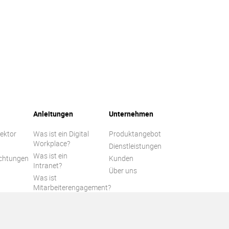
Anleitungen
Unternehmen
Sektor
Was ist ein Digital
Produktangebot
Workplace?
Dienstleistungen
Was ist ein
ichtungen
Kunden
Intranet?
n
Über uns
Was ist
Mitarbeiterengagement?
Leitfaden zur
Kollaboration