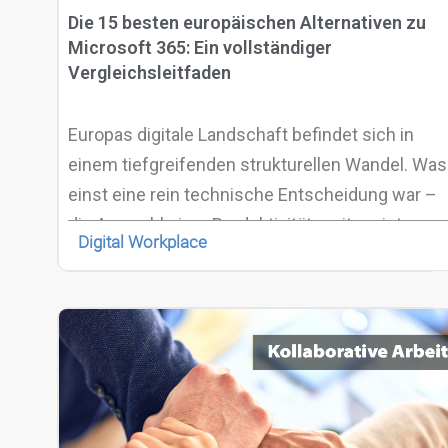
Die 15 besten europäischen Alternativen zu
Microsoft 365: Ein vollständiger
Vergleichsleitfaden
Europas digitale Landschaft befindet sich in
einem tiefgreifenden strukturellen Wandel. Was
einst eine rein technische Entscheidung war –
die Auswahl einer Produktivitätssuite – ist
Digital Workplace
heute zu einer strategischen Governance-
Entscheidung geworden, die eng mit
Compliance, rechtlicher Zuständigkeit und
langfristiger digitaler Autonomie verknüpft ist.