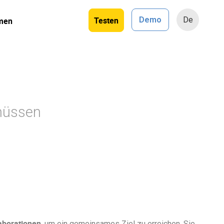
Testen
Demo
De
men
 müssen
aborationen
, um ein gemeinsames Ziel zu erreichen. Sie