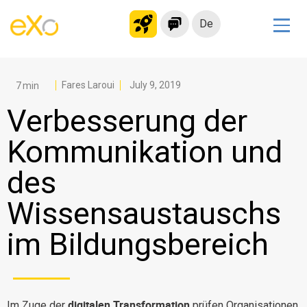
De
Lösungen
Modernes Intranet
Fares Laroui
July 9, 2019
kollaborationsplattform
Verbesserung der
Soziales Netzwerk
Kommunikation und
Wissensmanagement
des
Bewerbungsportal
Alternative zu Microsoft 365
Wissensaustauschs
Migration zur eXo Platform
im Bildungsbereich
Produkt
Plattform-Übersicht
Kein Code
digitalen Transformation
Im Zuge der
prüfen Organisationen