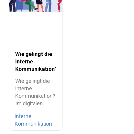
Wie gelingt die
interne
Kommunikation?
Wie gelingt die
interne
Kommunikation?
Im digitalen
Zeitalter
interne
verfügen wir
Kommunikation
über eine…