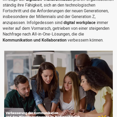
ständig ihre Fähigkeit, sich an den technologischen
Warum eXo
Integrationen
Fortschritt und die Anforderungen der neuen Generationen,
Internationalisierung
Kontrollierte KI
insbesondere der Millennials und der Generation Z,
digital workplace
anzupassen. Infolgedessen sind
immer
Mobil
weiter auf dem Vormarsch, getrieben von einer steigenden
Architektur
Nachfrage nach All-in-One-Lösungen, die die
Kommunikation und Kollaboration
verbessern können.
Sicherheit
Open Source
Über uns
Karriere
Ressourcen-Center
Blog
Kontakt
Testen Sie eXo