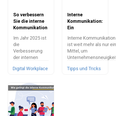
So verbessern
Interne
Sie die interne
Kommunikation:
Kommunikation
Ein
am Workplace
umfassender
Im Jahr 2025 ist
Interne Kommunikation 
Leitfaden für
die
ist weit mehr als nur ei
2025
Verbesserung
Mittel, um
der internen
Unternehmensneuigkei
Kommunikation
Digital Workplace
Tipps und Tricks
längst nicht
mehr…