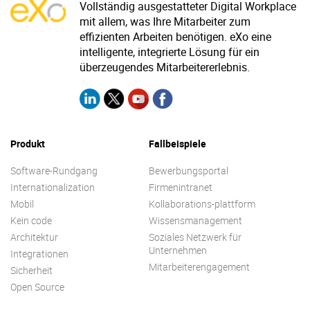
Vollständig ausgestatteter Digital Workplace
mit allem, was Ihre Mitarbeiter zum
effizienten Arbeiten benötigen. eXo eine
intelligente, integrierte Lösung für ein
überzeugendes Mitarbeitererlebnis.
Produkt
Fallbeispiele
Software-Rundgang
Bewerbungsportal
Internationalization
Firmenintranet
Mobil
Kollaborations-plattform
Kein code
Wissensmanagement
Architektur
Soziales Netzwerk für
Unternehmen
Integrationen
Mitarbeiterengagement
Sicherheit
Open Source