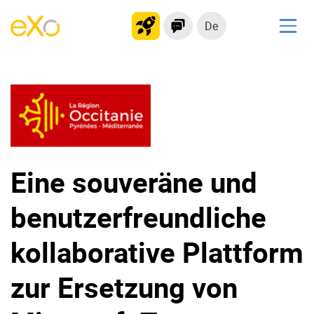
De
Lösungen
kollaborationsplattform
Soziales Netzwerk
Wissensmanagement
Bewerbungsportal
Eine souveräne und
benutzerfreundliche
Produkt
Plattform-Übersicht
Kein Code
kollaborative Plattform
Warum eXo
Integrationen
zur Ersetzung von
Internationalisierung
Kontrollierte KI
Mobil