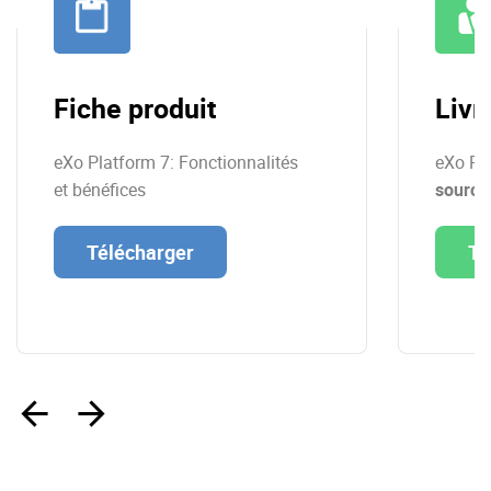
Fiche produit
Livr
eXo Platform 7: Fonctionnalités
eXo Pl
et bénéfices
source
Télécharger
Té
‹
›