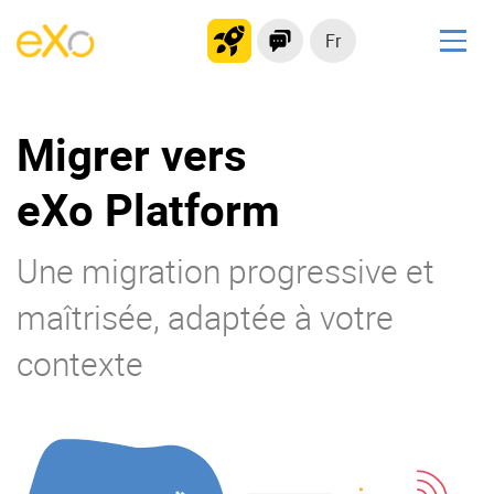
Fr
Solutions
Migrer vers
Plateforme collaborative
Réseau social
eXo Platform
Hub de connaissances
Portail d’applications
Une migration progressive et
maîtrisée, adaptée à votre
Produit
contexte
La Plateforme
No code
Pourquoi eXo ?
Intégrations
Mobile
IA maitrisée