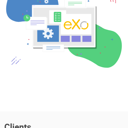
Offre Enterprise
eXo Hubs
A propos d’eXo
Centre de ressources
Contactez-nous
Essayez eXo
Clients