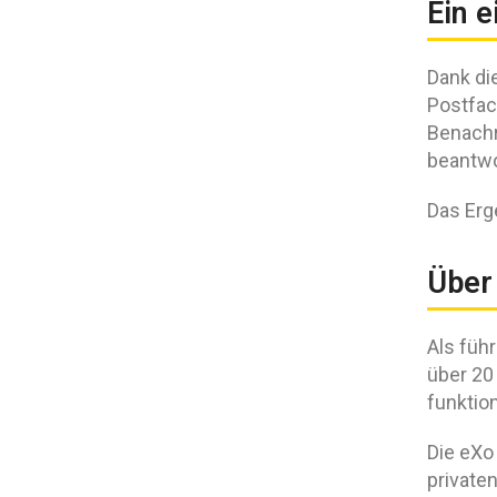
Ein e
Dank di
Postfac
Benachr
beantwo
Das Erge
Über
Als füh
über 20
funktio
Die eXo 
privaten