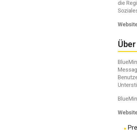
die Regi
Soziale
Websit
Über
BlueMin
Messagi
Benutze
Unterst
BlueMin
Website
Pre