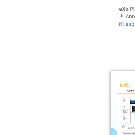
eXo Pl
👩 Ann
📧
asd