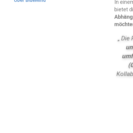
Über BlueMind
In eine
bietet 
Abhängi
möchte
„
Die 
un
umf
(
Kolla