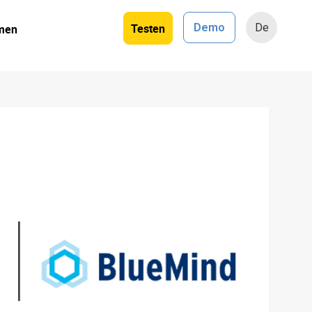
Testen
Demo
De
men