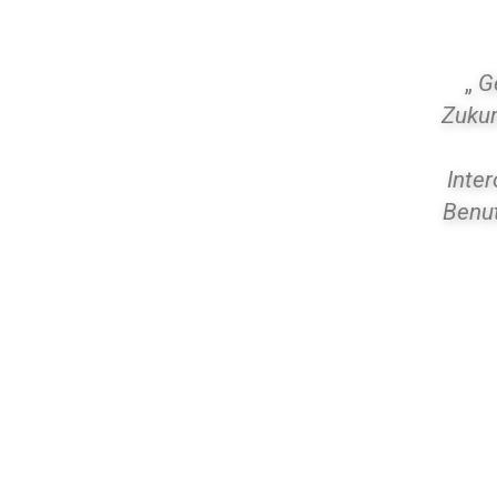
„
G
Zukun
Inter
Benut