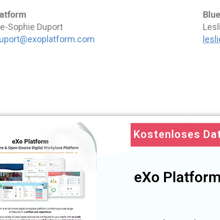
atform
Blu
e-Sophie Duport
Lesl
uport@exoplatform.com
lesl
Kostenloses Da
eXo Platform