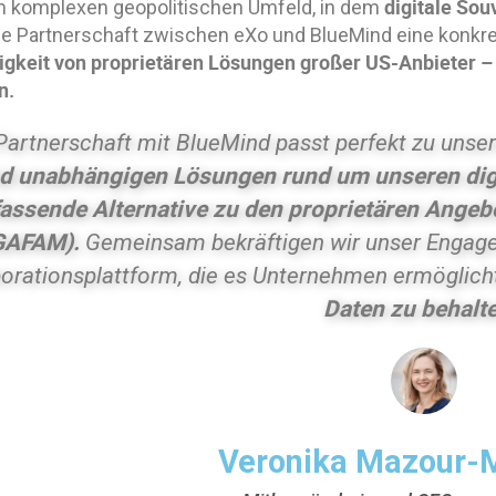
digitale Souv
m komplexen geopolitischen Umfeld, in dem
die Partnerschaft zwischen eXo und BlueMind eine konkre
gkeit von proprietären Lösungen großer US-Anbieter – 
n.
Partnerschaft mit BlueMind passt perfekt zu unser
d unabhängigen Lösungen rund um unseren digi
assende Alternative zu den proprietären Ange
GAFAM).
Gemeinsam bekräftigen wir unser Engagem
borationsplattform, die es Unternehmen ermöglich
Daten zu behalt
Veronika Mazour-M