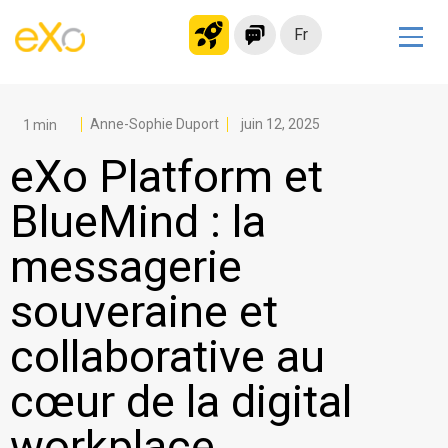
Fr
Solutions
Intranet moderne
Anne-Sophie Duport
juin 12, 2025
Plateforme collaborative
eXo Platform et
Réseau social
BlueMind : la
Hub de connaissances
messagerie
Portail d’applications
Alternative à
souveraine et
Microsoft 365
collaborative au
Migrer vers eXo Platform
cœur de la digital
Produit
workplace