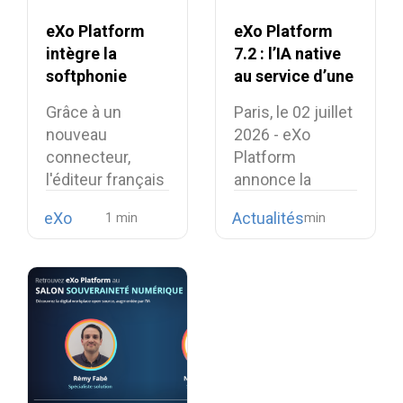
eXo Platform
eXo Platform
intègre la
7.2 : l’IA native
softphonie
au service d’une
Linphone et
expérience de
Grâce à un
Paris, le 02 juillet
renforce son
travail unifiée et
nouveau
2026 - eXo
alternative
intelligente
connecteur,
Platform
européenne aux
l'éditeur français
annonce la
suites
intègre la
disponibilité de…
collaboratives
eXo
Actualités
téléphonie open
propriétaires
source…