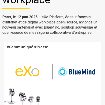
La Plateforme
Pourquoi eXo
Paris, le 12 juin 2025
– eXo Platform, éditeur français
Internationalisation
d’intranet et de digital workplace open-source, annonce un
nouveau partenariat avec BlueMind, solution souveraine et
Mobile
open-source de messagerie collaborative d’entreprise.
No code
Intégrations
IA maitrisée
Architecture
Sécurité
Open source
Offre Enterprise
Offre Professionnelle
A propos d’eXo
Centre de ressources