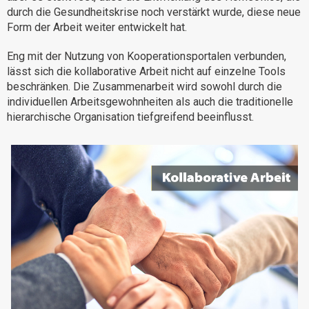
durch die Gesundheitskrise noch verstärkt wurde, diese neue
Warum eXo
Integrationen
Form der Arbeit weiter entwickelt hat.
Internationalisierung
Kontrollierte KI
Eng mit der Nutzung von Kooperationsportalen verbunden,
Mobil
lässt sich die kollaborative Arbeit nicht auf einzelne Tools
Architektur
beschränken. Die Zusammenarbeit wird sowohl durch die
individuellen Arbeitsgewohnheiten als auch die traditionelle
Sicherheit
hierarchische Organisation tiefgreifend beeinflusst.
Open Source
Über uns
Karriere
Ressourcen-Center
Blog
Kontakt
Testen Sie eXo