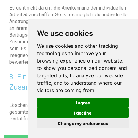
Es geht nicht darum, die Anerkennung der individuellen
Arbeit abzuschaffen. So ist es möglich, die individuelle
Anstrengung bei der Teilnahme am Leben des Teams,
an ihrem gemeinsamen Erfolg zu bewerten. Die
We use cookies
Beitragsaktivität des Nutzers im Portal für
Zusammenarbeit kann ein wirksames Messinstrument
We use cookies and other tracking
sein. Es ist auch empfehlenswert, kollektive Ziele zu
technologies to improve your
integrieren und kollaborative Kompetenzen zu
browsing experience on our website,
bewerten.
to show you personalized content and
targeted ads, to analyze our website
3. Ein leistungsfähiges Portal für die
traffic, and to understand where our
Zusammenarbeit einrichten
visitors are coming from.
I agree
Löschen Sie interne E-Mails und organisieren Sie Ihre
gesamte Zusammenarbeit und Kommunikation in einem
I decline
Portal für die Zusammenarbeit.
Change my preferences