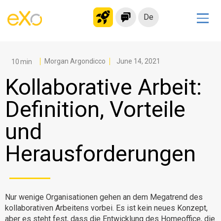
De
Lösungen
Modernes Intranet
Morgan Argondicco
June 14, 2021
kollaborationsplattform
Kollaborative Arbeit:
Soziales Netzwerk
Definition, Vorteile
Wissensmanagement
und
Bewerbungsportal
Alternative zu Microsoft 365
Herausforderungen
Migration zur eXo Platform
Produkt
Nur wenige Organisationen gehen an dem Megatrend des
kollaborativen Arbeitens vorbei. Es ist kein neues Konzept,
Plattform-Übersicht
Kein Code
aber es steht fest, dass die Entwicklung des Homeoffice, die