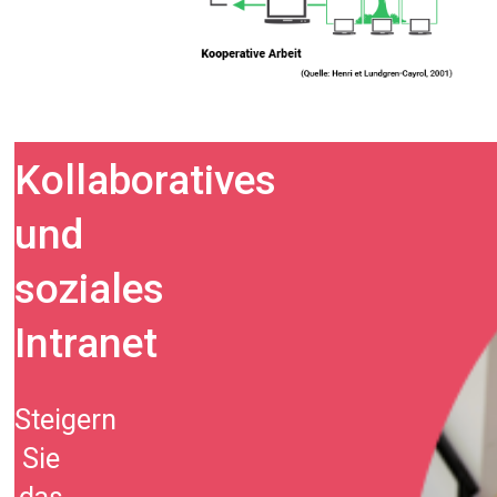
Kollaboratives
und
soziales
Intranet
Steigern
Sie