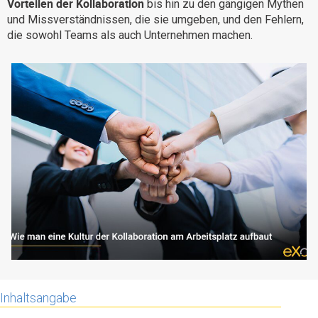
Vorteilen der Kollaboration
bis hin zu den gängigen Mythen
Warum eXo
Integrationen
und Missverständnissen, die sie umgeben, und den Fehlern,
die sowohl Teams als auch Unternehmen machen.
Internationalisierung
Kontrollierte KI
Mobil
Architektur
Sicherheit
Open Source
Über uns
Karriere
Ressourcen-Center
Blog
Kontakt
Testen Sie eXo
Inhaltsangabe