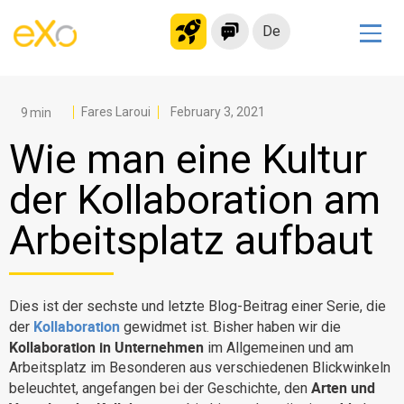
De
Lösungen
Modernes Intranet
Fares Laroui
February 3, 2021
kollaborationsplattform
Wie man eine Kultur
Soziales Netzwerk
der Kollaboration am
Wissensmanagement
Arbeitsplatz aufbaut
Bewerbungsportal
Alternative zu Microsoft 365
Migration zur eXo Platform
Dies ist der sechste und letzte Blog-Beitrag einer Serie, die
Kollaboration
der
gewidmet ist. Bisher haben wir die
Kollaboration in Unternehmen
im Allgemeinen und am
Produkt
Arbeitsplatz im Besonderen aus verschiedenen Blickwinkeln
Arten und
beleuchtet, angefangen bei der Geschichte, den
Plattform-Übersicht
Kein Code