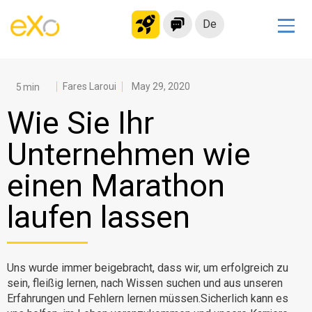
De
Lösungen
Modernes Intranet
Fares Laroui
May 29, 2020
kollaborationsplattform
Wie Sie Ihr
Soziales Netzwerk
Unternehmen wie
Wissensmanagement
einen Marathon
Bewerbungsportal
Alternative zu Microsoft 365
laufen lassen
Migration zur eXo Platform
Uns wurde immer beigebracht, dass wir, um erfolgreich zu
Produkt
sein, fleißig lernen, nach Wissen suchen und aus unseren
Erfahrungen und Fehlern lernen müssen.Sicherlich kann es
Plattform-Übersicht
Kein Code