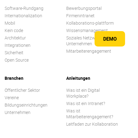
Software-Rundgang
Bewerbungsportal
Internationalization
Firmenintranet
Mobil
Kollaborations-plattform
Kein code
Wissensmanagement
Architektur
Soziales Netzwerk für
DEMO
Unternehmen
Integrationen
Mitarbeiterengagement
Sicherheit
Open Source
Branchen
Anleitungen
Öffentlicher Sektor
Was ist ein Digital
Workplace?
Vereine
Was ist ein Intranet?
Bildungseinrichtungen
Was ist
Unternehmen
Mitarbeiterengagement?
Leitfaden zur Kollaboration