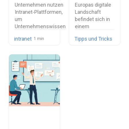
Vorteile,
Microsoft 365:
Unternehmen nutzen
Europas digitale
Funktionen und
Ein
Intranet-Plattformen,
Landschaft
Anwendungsfälle
vollständiger
um
befindet sich in
Vergleichsleitfaden
Unternehmenswissen
einem
zentral zu bündeln,
tiefgreifenden
intranet
Tipps und Tricks
interne
strukturellen
Kommunikation
Wandel. Was
bereitzustellen und…
einst…