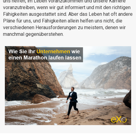
uns helfen, im Leben voranzukommen und unsere Karriere
voranzutreiben, wenn wir gut informiert und mit den richtigen
Warum eXo
Integrationen
Fähigkeiten ausgestattet sind. Aber das Leben hat oft andere
Internationalisierung
Kontrollierte KI
Pläne für uns, und Fähigkeiten allein helfen uns nicht, die
verschiedenen Herausforderungen zu meistern, denen wir
Mobil
manchmal gegenüberstehen.
Architektur
Sicherheit
Open Source
Über uns
Karriere
Ressourcen-Center
Blog
Kontakt
Testen Sie eXo