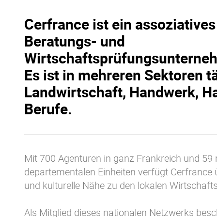
Cerfrance ist ein assoziative
Beratungs- und
Wirtschaftsprüfungsunterneh
Es ist in mehreren Sektoren tä
Landwirtschaft, Handwerk, Ha
Berufe.
Mit 700 Agenturen in ganz Frankreich und 59 
departementalen Einheiten verfügt Cerfrance 
und kulturelle Nähe zu den lokalen Wirtschaft
Als Mitglied dieses nationalen Netzwerks besc