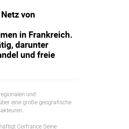
s Netz von
men in Frankreich.
tig, darunter
ndel und freie
regionalen und
über eine große geografische
sakteuren.
häftigt Cerfrance Seine