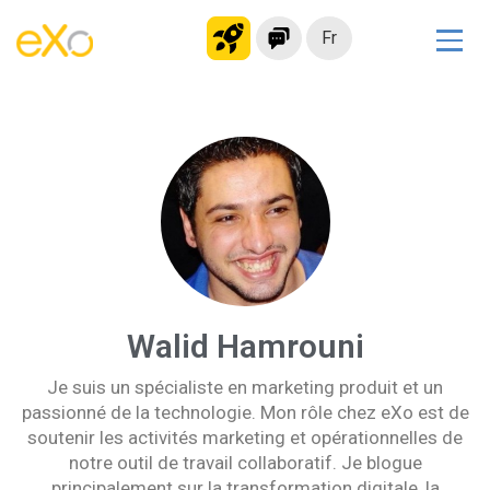
Fr
Solutions
Intranet moderne
Plateforme collaborative
Réseau social
Hub de connaissances
Portail d’applications
Alternative à
Walid Hamrouni
Microsoft 365
Je suis un spécialiste en marketing produit et un
Migrer vers eXo Platform
passionné de la technologie. Mon rôle chez eXo est de
soutenir les activités marketing et opérationnelles de
notre outil de travail collaboratif. Je blogue
Produit
principalement sur la transformation digitale, la