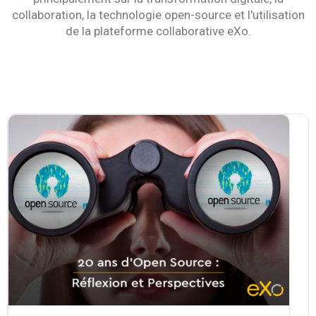
collaboration, la technologie open-source et l'utilisation
La Plateforme
de la plateforme collaborative eXo.
Pourquoi eXo
Internationalisation
Mobile
No code
Intégrations
IA maitrisée
Architecture
Sécurité
Open source
Offre Enterprise
Offre Professionnelle
A propos d’eXo
Centre de ressources