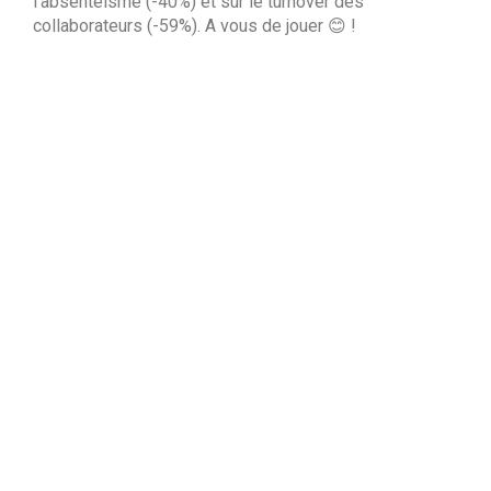
l’absentéisme (-40%) et sur le turnover des
collaborateurs (-59%). A vous de jouer 😊 !