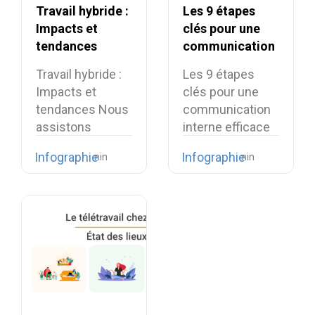
Travail hybride :
Les 9 étapes
Impacts et
clés pour une
tendances
communication
interne efficace
Travail hybride :
Les 9 étapes
Impacts et
clés pour une
tendances Nous
communication
assistons
interne efficace
aujourd’hui à un
La
Infographie
Infographie
essor…
communication
interne…