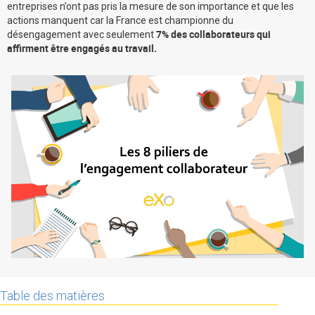
entreprises n’ont pas pris la mesure de son importance et que les
La Plateforme
actions manquent car la France est championne du
7% des collaborateurs qui
désengagement avec seulement
Pourquoi eXo
affirment être engagés au travail.
Internationalisation
Mobile
No code
Intégrations
IA maitrisée
Architecture
Sécurité
Open source
Offre Enterprise
Offre Professionnelle
Table des matières
A propos d’eXo
Centre de ressources