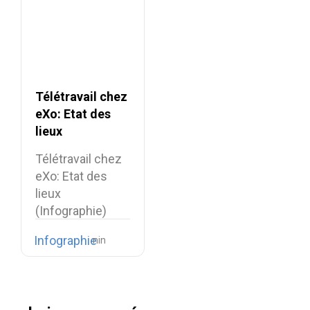
Télétravail chez
eXo: Etat des
lieux
(Infographie)
Télétravail chez
eXo: Etat des
lieux
(Infographie)
Voici presque un
Infographie
an et…