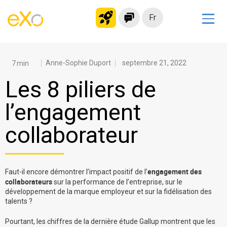
Fr
Solutions
Intranet moderne
Anne-Sophie Duport
septembre 21, 2022
Plateforme collaborative
Les 8 piliers de
Réseau social
l’engagement
Hub de connaissances
collaborateur
Portail d’applications
Alternative à
Microsoft 365
engagement des
Faut-il encore démontrer l’impact positif de l’
Migrer vers eXo Platform
collaborateurs
sur la performance de l’entreprise, sur le
développement de la marque employeur et sur la fidélisation des
talents ?
Produit
Pourtant, les chiffres de la dernière étude Gallup montrent que les