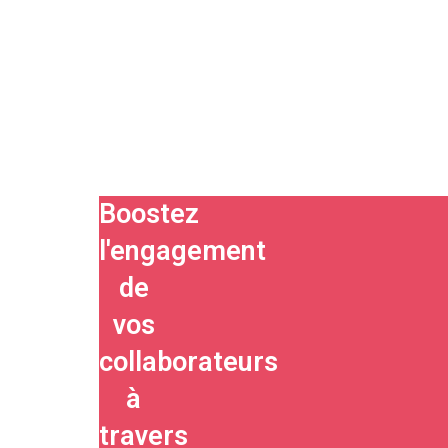
Boostez
l'engagement
de
vos
collaborateurs
à
travers