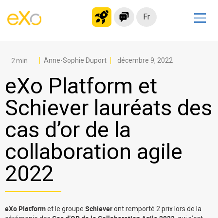
Fr
Solutions
Intranet moderne
Anne-Sophie Duport
décembre 9, 2022
Plateforme collaborative
eXo Platform et
Réseau social
Schiever lauréats des
Hub de connaissances
cas d’or de la
Portail d’applications
Alternative à
collaboration agile
Microsoft 365
2022
Migrer vers eXo Platform
Produit
eXo Platform
Schiever
et le groupe
ont remporté 2 prix lors de la