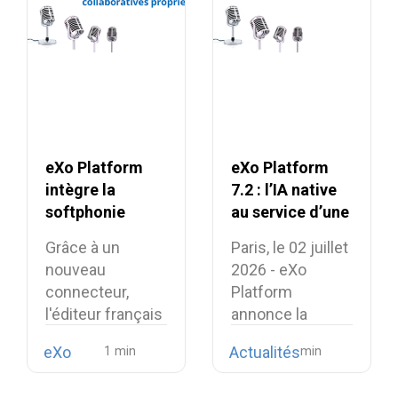
eXo Platform
eXo Platform
intègre la
7.2 : l’IA native
softphonie
au service d’une
Linphone et
expérience de
Grâce à un
Paris, le 02 juillet
renforce son
travail unifiée et
nouveau
2026 - eXo
alternative
intelligente
connecteur,
Platform
européenne aux
l'éditeur français
annonce la
suites
intègre la
disponibilité de…
collaboratives
eXo
Actualités
téléphonie open
propriétaires
source…